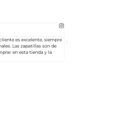
MARTA GONZALEZ





cliente es excelente, siempre
Soy Marta González y tengo que dec
les. Las zapatillas son de
cliente es muy amable y servicial,
prar en esta tienda y la
Adidas que compré son de alta cal