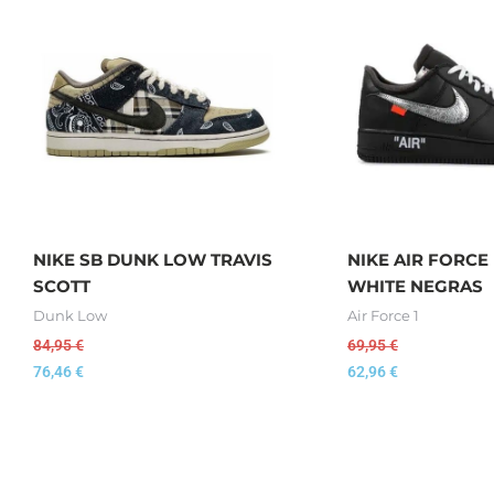
NIKE SB DUNK LOW TRAVIS
NIKE AIR FORCE
SCOTT
WHITE NEGRAS
Dunk Low
Air Force 1
84,95
€
69,95
€
76,46
€
62,96
€