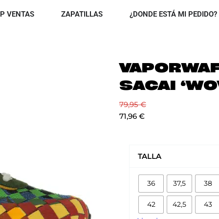
OPEN TOP VENTAS
OPEN ZAPATILLAS
P VENTAS
ZAPATILLAS
¿DONDE ESTÁ MI PEDIDO?
VAPORWAF
SACAI ‘WO
79,95
€
71,96
€
VAPORWAFFLE
X
TALLA
SACAI
'WOVEN
36
37,5
38
JPG'
cantidad
42
42,5
43