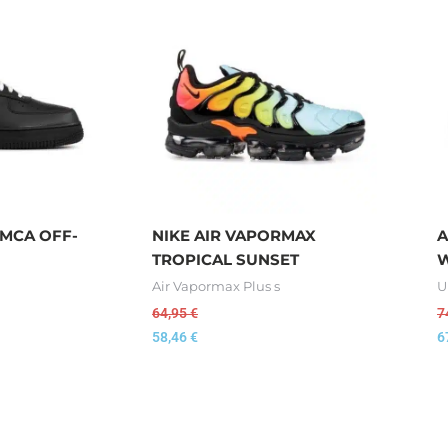
 MCA OFF-
NIKE AIR VAPORMAX
A
TROPICAL SUNSET
W
Air Vapormax Plus s
U
64,95
€
7
58,46
€
6