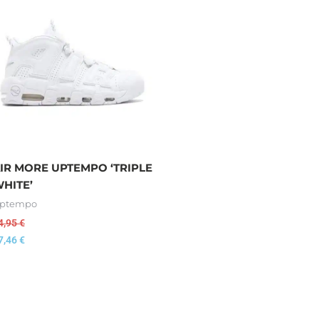
IR MORE UPTEMPO ‘TRIPLE
HITE’
ptempo
4,95
€
7,46
€