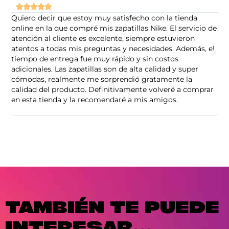





Quiero decir que estoy muy satisfecho con la tienda
So
online en la que compré mis zapatillas Nike. El servicio de
on
atención al cliente es excelente, siempre estuvieron
de
atentos a todas mis preguntas y necesidades. Además, el
am
tiempo de entrega fue muy rápido y sin costos
pe
adicionales. Las zapatillas son de alta calidad y super
ad
cómodas, realmente me sorprendió gratamente la
ca
calidad del producto. Definitivamente volveré a comprar
sa
en esta tienda y la recomendaré a mis amigos.
es
TAMBIÉN TE PUEDE
INTERESAR...