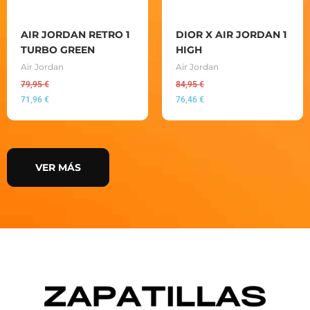
AIR JORDAN RETRO 1
DIOR X AIR JORDAN 1
TURBO GREEN
HIGH
Air Jordan
Air Jordan
79,95
€
84,95
€
71,96
€
76,46
€
VER MÁS