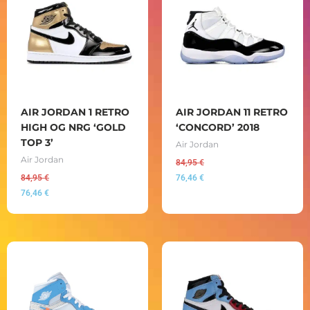
AIR JORDAN 1 RETRO
AIR JORDAN 11 RETRO
HIGH OG NRG ‘GOLD
‘CONCORD’ 2018
TOP 3’
Air Jordan
Air Jordan
84,95
€
84,95
€
76,46
€
76,46
€