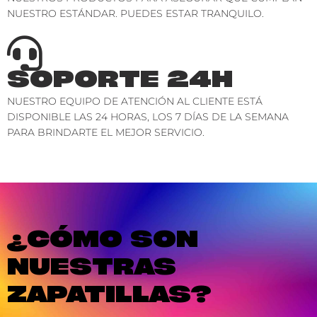
NUESTRO ESTÁNDAR. PUEDES ESTAR TRANQUILO.
SOPORTE 24H
NUESTRO EQUIPO DE ATENCIÓN AL CLIENTE ESTÁ
DISPONIBLE LAS 24 HORAS, LOS 7 DÍAS DE LA SEMANA
PARA BRINDARTE EL MEJOR SERVICIO.
¿CÓMO SON
NUESTRAS
ZAPATILLAS?