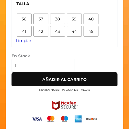
1
TALLA
RETRO
LOW
36
37
38
39
40
OG
SP
41
42
43
44
45
TRAVIS
SCOTT
Limpiar
SAIL
'TROPICAL
En Stock
PINK'
cantidad
AÑADIR AL CARRITO
REVISA NUESTRA GUÍA DE TALLAS