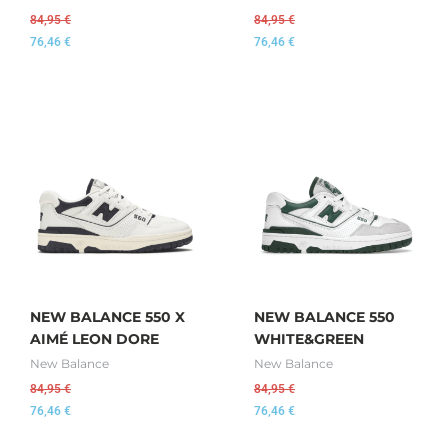
84,95
€
84,95
€
76,46
€
76,46
€
NEW BALANCE 550 X
NEW BALANCE 550
AIMÉ LEON DORE
WHITE&GREEN
New Balance
New Balance
84,95
€
84,95
€
76,46
€
76,46
€