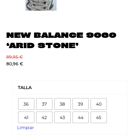
NEW BALANCE 9060
‘ARID STONE’
89,95
€
80,96
€
NEW
BALANCE
TALLA
9060
'ARID
36
37
38
39
40
STONE'
cantidad
41
42
43
44
45
Limpiar