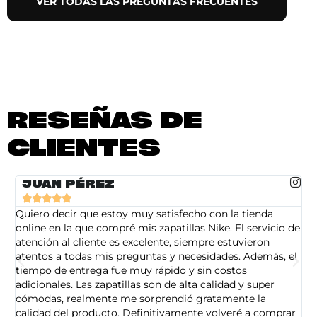
VER TODAS LAS PREGUNTAS FRECUENTES
RESEÑAS DE
CLIENTES
JUAN PÉREZ





Quiero decir que estoy muy satisfecho con la tienda
So
online en la que compré mis zapatillas Nike. El servicio de
on
atención al cliente es excelente, siempre estuvieron
de
atentos a todas mis preguntas y necesidades. Además, el
am
tiempo de entrega fue muy rápido y sin costos
pe
adicionales. Las zapatillas son de alta calidad y super
ad
cómodas, realmente me sorprendió gratamente la
ca
calidad del producto. Definitivamente volveré a comprar
sa