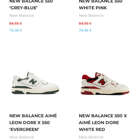
NEW BALANCE 550
NEW BALANCE 550
‘GREY-BLUE’
WHITE PINK
New Balance
New Balance
84,95
€
84,95
€
76,46
€
76,46
€
NEW BALANCE AIMÉ
NEW BALANCE 550 X
LEON DORE X 550
AIMÉ LEON DORE
‘EVERGREEN’
WHITE RED
New Balance
New Balance