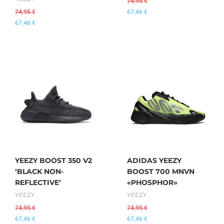
74,95
€
74,95
€
67,46
€
67,46
€
YEEZY BOOST 350 V2
ADIDAS YEEZY
‘BLACK NON-
BOOST 700 MNVN
REFLECTIVE’
«PHOSPHOR»
YEEZY
YEEZY
74,95
€
74,95
€
67,46
€
67,46
€