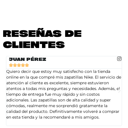
RESEÑAS DE
CLIENTES
JUAN PÉREZ





Quiero decir que estoy muy satisfecho con la tienda
So
online en la que compré mis zapatillas Nike. El servicio de
on
atención al cliente es excelente, siempre estuvieron
de
atentos a todas mis preguntas y necesidades. Además, el
am
tiempo de entrega fue muy rápido y sin costos
pe
adicionales. Las zapatillas son de alta calidad y super
ad
cómodas, realmente me sorprendió gratamente la
ca
calidad del producto. Definitivamente volveré a comprar
sa
en esta tienda y la recomendaré a mis amigos.
es