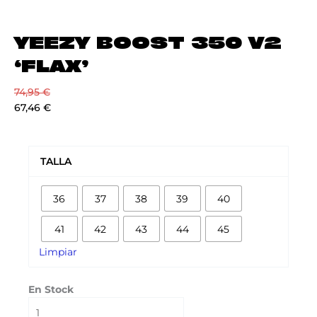
YEEZY BOOST 350 V2
‘FLAX’
74,95
€
67,46
€
YEEZY
BOOST
TALLA
350
V2
36
37
38
39
40
'FLAX'
cantidad
41
42
43
44
45
Limpiar
En Stock