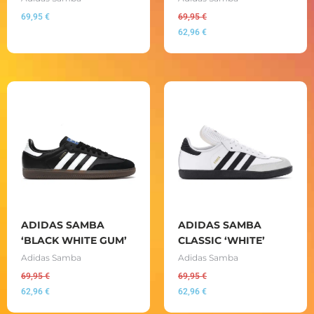
69,95
€
69,95
€
62,96
€
ADIDAS SAMBA
ADIDAS SAMBA
‘BLACK WHITE GUM’
CLASSIC ‘WHITE’
Adidas Samba
Adidas Samba
69,95
€
69,95
€
62,96
€
62,96
€