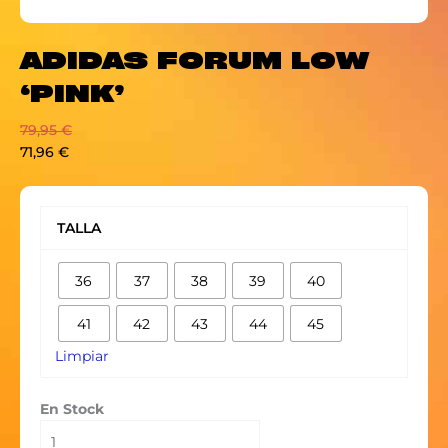
ADIDAS FORUM LOW
‘PINK’
79,95
€
71,96
€
ADIDAS
FORUM
TALLA
LOW
‘PINK’
36
37
38
39
40
cantidad
41
42
43
44
45
Limpiar
En Stock