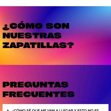
¿CÓMO SON
NUESTRAS
ZAPATILLAS?
PREGUNTAS
FRECUENTES
¿CÓMO SÉ QUE ME VAN A LLEGAR Y ESTO NO ES