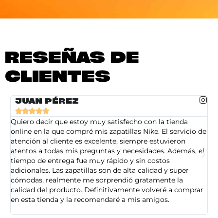
RESEÑAS DE
CLIENTES
JUAN PÉREZ





Quiero decir que estoy muy satisfecho con la tienda
So
online en la que compré mis zapatillas Nike. El servicio de
on
atención al cliente es excelente, siempre estuvieron
de
atentos a todas mis preguntas y necesidades. Además, el
am
tiempo de entrega fue muy rápido y sin costos
pe
adicionales. Las zapatillas son de alta calidad y super
ad
cómodas, realmente me sorprendió gratamente la
ca
calidad del producto. Definitivamente volveré a comprar
sa
en esta tienda y la recomendaré a mis amigos.
es