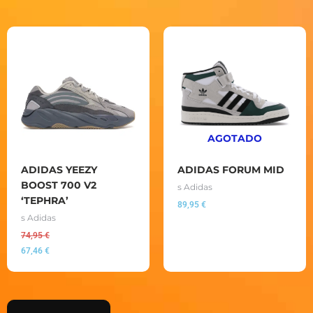
AGOTADO
ADIDAS YEEZY
ADIDAS FORUM MID
BOOST 700 V2
s Adidas
‘TEPHRA’
89,95
€
s Adidas
74,95
€
67,46
€