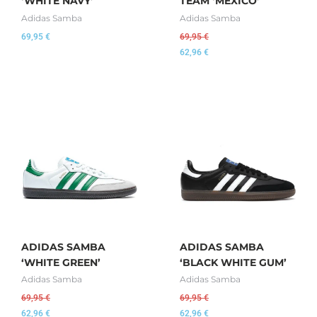
‘WHITE NAVY’
TEAM ‘MEXICO’
Adidas Samba
Adidas Samba
69,95
€
69,95
€
62,96
€
ADIDAS SAMBA
ADIDAS SAMBA
‘WHITE GREEN’
‘BLACK WHITE GUM’
Adidas Samba
Adidas Samba
69,95
€
69,95
€
62,96
€
62,96
€