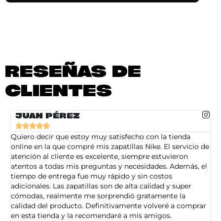
RESEÑAS DE
CLIENTES
JUAN PÉREZ





Quiero decir que estoy muy satisfecho con la tienda
So
online en la que compré mis zapatillas Nike. El servicio de
on
atención al cliente es excelente, siempre estuvieron
de
atentos a todas mis preguntas y necesidades. Además, el
am
tiempo de entrega fue muy rápido y sin costos
pe
adicionales. Las zapatillas son de alta calidad y super
ad
cómodas, realmente me sorprendió gratamente la
ca
calidad del producto. Definitivamente volveré a comprar
sa
en esta tienda y la recomendaré a mis amigos.
es