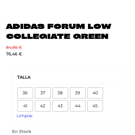
ADIDAS FORUM LOW
COLLEGIATE GREEN
84,95
€
76,46
€
ADIDAS
FORUM
TALLA
LOW
COLLEGIATE
36
37
38
39
40
GREEN
cantidad
41
42
43
44
45
Limpiar
En Stock