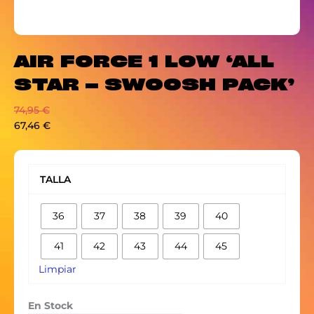
AIR FORCE 1 LOW ‘ALL
STAR – SWOOSH PACK’
74,95
€
67,46
€
AIR
FORCE
TALLA
1
LOW
36
37
38
39
40
'ALL
STAR
41
42
43
44
45
-
SWOOSH
Limpiar
PACK'
cantidad
En Stock