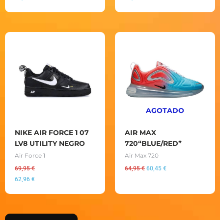
El
El
precio
precio
original
actual
era:
es:
64,95 €.
60,45 €.
AGOTADO
NIKE AIR FORCE 1 07
AIR MAX
LV8 UTILITY NEGRO
720“BLUE/RED”
Air Force 1
Air Max 720
69,95
€
64,95
€
60,45
€
62,96
€