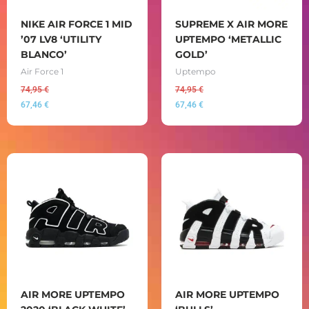
NIKE AIR FORCE 1 MID
SUPREME X AIR MORE
’07 LV8 ‘UTILITY
UPTEMPO ‘METALLIC
BLANCO’
GOLD’
Air Force 1
Uptempo
74,95
€
74,95
€
67,46
€
67,46
€
AIR MORE UPTEMPO
AIR MORE UPTEMPO