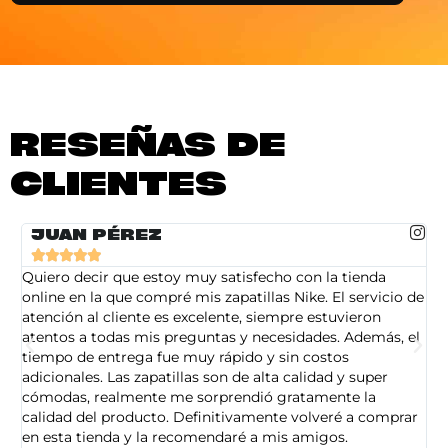
RESEÑAS DE
CLIENTES
JUAN PÉREZ





Quiero decir que estoy muy satisfecho con la tienda
So
online en la que compré mis zapatillas Nike. El servicio de
on
atención al cliente es excelente, siempre estuvieron
de
atentos a todas mis preguntas y necesidades. Además, el
am
tiempo de entrega fue muy rápido y sin costos
pe
adicionales. Las zapatillas son de alta calidad y super
ad
cómodas, realmente me sorprendió gratamente la
ca
calidad del producto. Definitivamente volveré a comprar
sa
en esta tienda y la recomendaré a mis amigos.
es