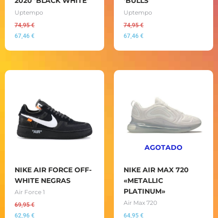
2020 ‘BLACK WHITE’
‘BULLS’
Uptempo
Uptempo
74,95
€
74,95
€
67,46
€
67,46
€
AGOTADO
NIKE AIR FORCE OFF-
NIKE AIR MAX 720
WHITE NEGRAS
«METALLIC
PLATINUM»
Air Force 1
Air Max 720
69,95
€
62,96
€
64,95
€