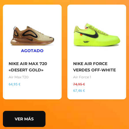
AGOTADO
NIKE AIR MAX 720
NIKE AIR FORCE
«DESERT GOLD»
VERDES OFF-WHITE
Air Max 720
Air Force 1
64,95
€
74,95
€
67,46
€
VER MÁS