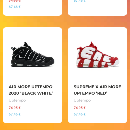
74,95
€
67,46
€
67,46
€
AIR MORE UPTEMPO
SUPREME X AIR MORE
2020 ‘BLACK WHITE’
UPTEMPO ‘RED’
Uptempo
Uptempo
74,95
€
74,95
€
67,46
€
67,46
€