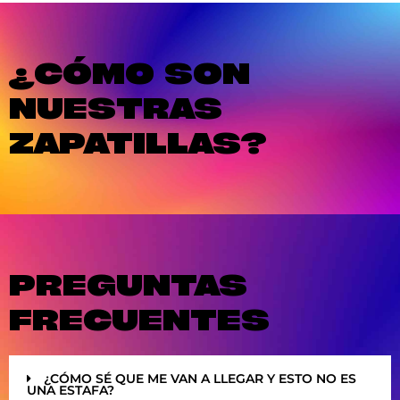
¿CÓMO SON
NUESTRAS
ZAPATILLAS?
PREGUNTAS
FRECUENTES
¿CÓMO SÉ QUE ME VAN A LLEGAR Y ESTO NO ES
UNA ESTAFA?