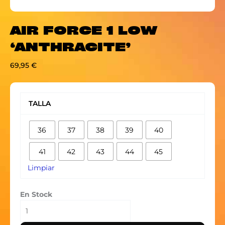
AIR FORCE 1 LOW
‘ANTHRACITE’
69,95
€
AIR
FORCE
TALLA
1
LOW
36
37
38
39
40
'ANTHRACITE'
cantidad
41
42
43
44
45
Limpiar
En Stock