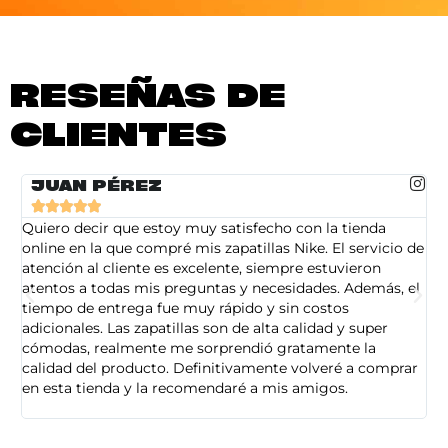
RESEÑAS DE
CLIENTES
JUAN PÉREZ





Quiero decir que estoy muy satisfecho con la tienda
So
online en la que compré mis zapatillas Nike. El servicio de
on
atención al cliente es excelente, siempre estuvieron
de
atentos a todas mis preguntas y necesidades. Además, el
am
tiempo de entrega fue muy rápido y sin costos
pe
adicionales. Las zapatillas son de alta calidad y super
ad
cómodas, realmente me sorprendió gratamente la
ca
calidad del producto. Definitivamente volveré a comprar
sa
en esta tienda y la recomendaré a mis amigos.
es