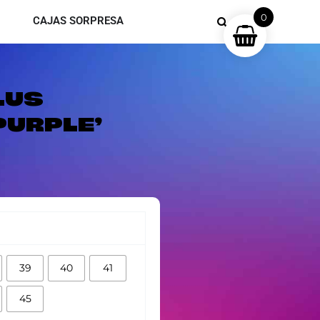
0
CAJAS SORPRESA
LUS
PURPLE’
39
40
41
45