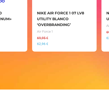
DO
0
NIKE AIR FORCE 1 07 LV8
N
TINUM»
UTILITY BLANCO
U
‘OVERBRANDING’
A
Air Force 1
6
69,95
€
6
62,96
€