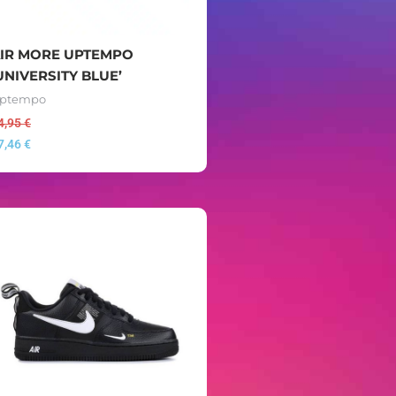
IR MORE UPTEMPO
UNIVERSITY BLUE’
ptempo
4,95
€
7,46
€