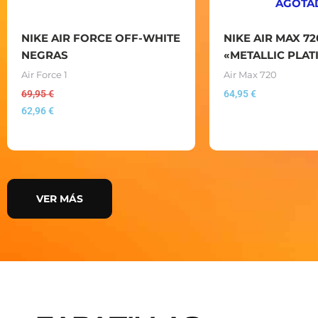
AGOTA
NIKE AIR FORCE OFF-WHITE
NIKE AIR MAX 72
NEGRAS
«METALLIC PLA
Air Force 1
Air Max 720
69,95
€
64,95
€
62,96
€
VER MÁS