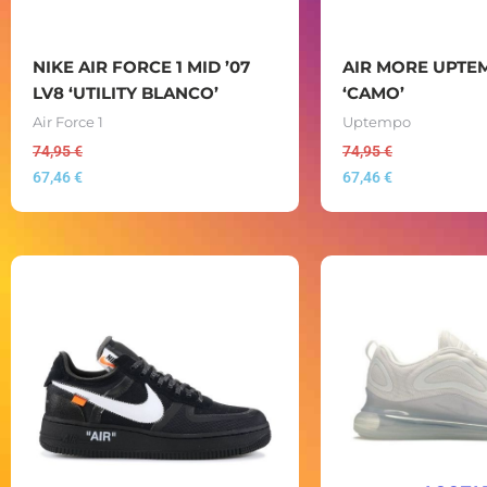
NIKE AIR FORCE 1 MID ’07
AIR MORE UPTE
LV8 ‘UTILITY BLANCO’
‘CAMO’
Air Force 1
Uptempo
74,95
€
74,95
€
67,46
€
67,46
€