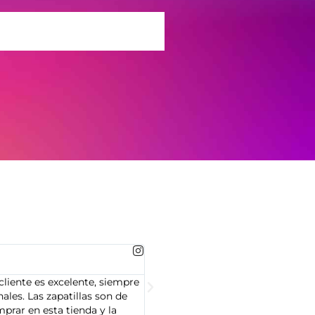
MARTA GONZALEZ





cliente es excelente, siempre
Soy Marta González y tengo que dec
les. Las zapatillas son de
cliente es muy amable y servicial,
prar en esta tienda y la
Adidas que compré son de alta cal