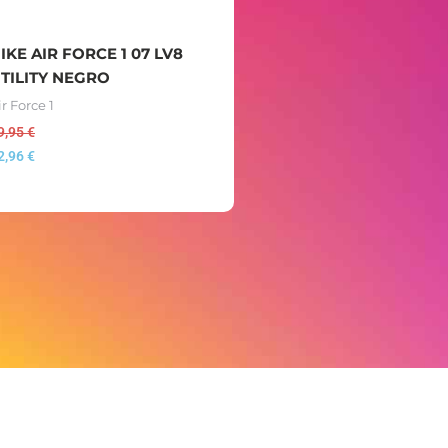
IKE AIR FORCE 1 07 LV8
TILITY NEGRO
ir Force 1
9,95
€
2,96
€