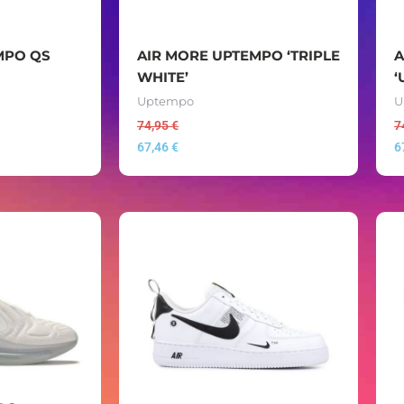
MPO QS
AIR MORE UPTEMPO ‘TRIPLE
A
WHITE’
‘
Uptempo
U
74,95
€
7
67,46
€
6