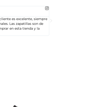
MARTA GONZALEZ





cliente es excelente, siempre
Soy Marta González y tengo que dec
les. Las zapatillas son de
cliente es muy amable y servicial,
prar en esta tienda y la
Adidas que compré son de alta cal