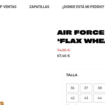
OPEN TOP VENTAS
OPEN ZAPATILLAS
P VENTAS
ZAPATILLAS
¿DONDE ESTÁ MI PEDIDO?
AIR FORCE 
‘FLAX WHE
74,95
€
67,46
€
AIR
FORCE
TALLA
1
MID
36
37
38
'07
'FLAX
42
43
44
WHEAT'