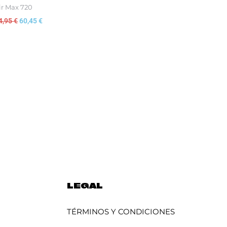
ir Max 720
4,95
€
60,45
€
LEGAL
TÉRMINOS Y CONDICIONES