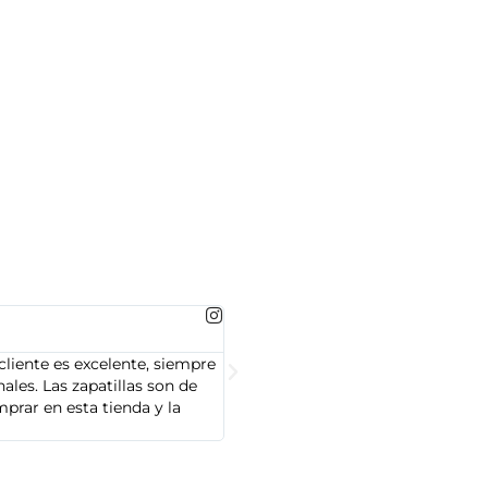
MARTA GONZALEZ





cliente es excelente, siempre
Soy Marta González y tengo que dec
les. Las zapatillas son de
cliente es muy amable y servicial,
prar en esta tienda y la
Adidas que compré son de alta cal