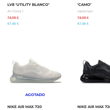
LV8 ‘UTILITY BLANCO’
‘CAMO’
Air Force 1
Uptempo
74,95
€
74,95
€
67,46
€
67,46
€
AGOTADO
NIKE AIR MAX 720
NIKE AIR MAX 7