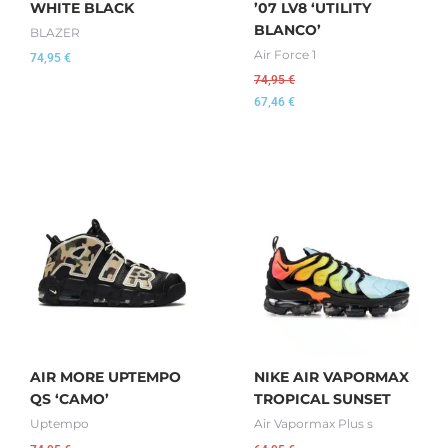
WHITE BLACK
’07 LV8 ‘UTILITY
BLANCO’
BLAZER
Air Force 1
74,95
€
74,95
€
67,46
€
AIR MORE UPTEMPO
NIKE AIR VAPORMAX
QS ‘CAMO’
TROPICAL SUNSET
Uptempo
Air Vapormax Plus s