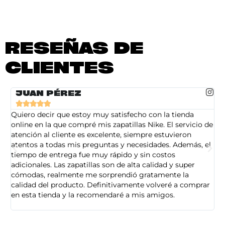
RESEÑAS DE
CLIENTES
JUAN PÉREZ





Quiero decir que estoy muy satisfecho con la tienda
So
online en la que compré mis zapatillas Nike. El servicio de
on
atención al cliente es excelente, siempre estuvieron
de
atentos a todas mis preguntas y necesidades. Además, el
am
tiempo de entrega fue muy rápido y sin costos
pe
adicionales. Las zapatillas son de alta calidad y super
ad
cómodas, realmente me sorprendió gratamente la
ca
calidad del producto. Definitivamente volveré a comprar
sa
en esta tienda y la recomendaré a mis amigos.
es