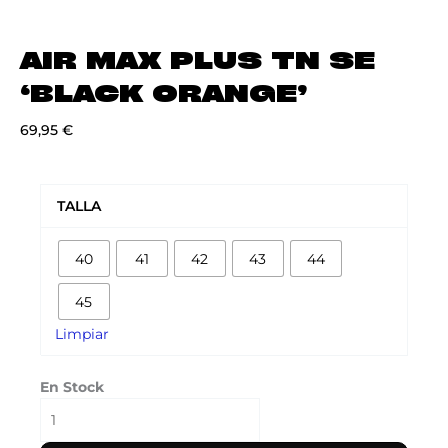
AIR MAX PLUS TN SE
‘BLACK ORANGE’
69,95
€
AIR
MAX
TALLA
PLUS
TN
40
41
42
43
44
SE
'BLACK
45
ORANGE'
cantidad
Limpiar
En Stock