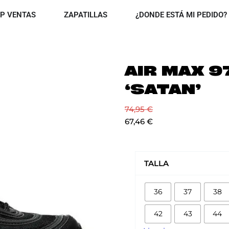
OPEN TOP VENTAS
OPEN ZAPATILLAS
P VENTAS
ZAPATILLAS
¿DONDE ESTÁ MI PEDIDO?
AIR MAX 97
‘SATAN’
74,95
€
67,46
€
AIR
MAX
TALLA
97
X
36
37
38
LIL
NAS
42
43
44
'SATAN'