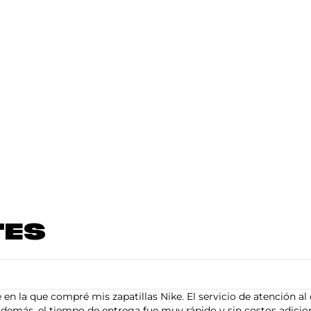
TES
en la que compré mis zapatillas Nike. El servicio de atención al 
demás, el tiempo de entrega fue muy rápido y sin costos adiciona