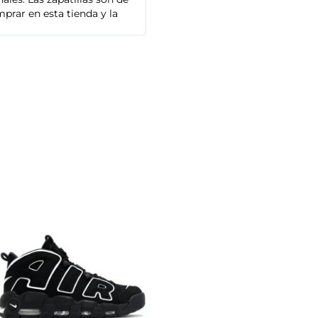
prar en esta tienda y la
Adidas que compré son de alta cal