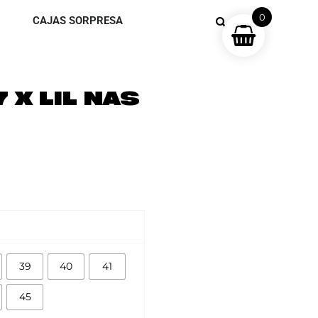
0
CAJAS SORPRESA
 X LIL NAS
39
40
41
45