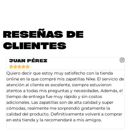
RESEÑAS DE
CLIENTES
JUAN PÉREZ





Quiero decir que estoy muy satisfecho con la tienda
So
online en la que compré mis zapatillas Nike. El servicio de
on
atención al cliente es excelente, siempre estuvieron
de
atentos a todas mis preguntas y necesidades. Además, el
am
tiempo de entrega fue muy rápido y sin costos
pe
adicionales. Las zapatillas son de alta calidad y super
ad
cómodas, realmente me sorprendió gratamente la
ca
calidad del producto. Definitivamente volveré a comprar
sa
en esta tienda y la recomendaré a mis amigos.
es