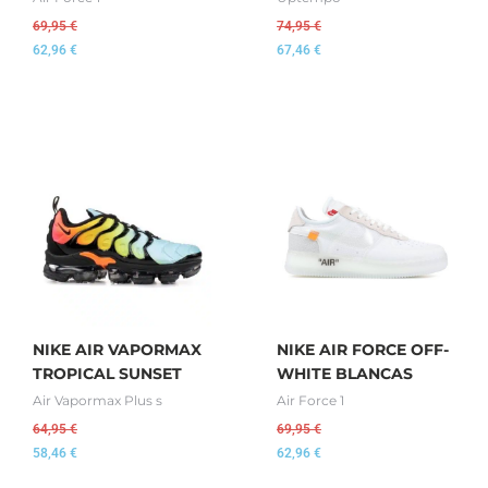
69,95
€
74,95
€
62,96
€
67,46
€
NIKE AIR VAPORMAX
NIKE AIR FORCE OFF-
TROPICAL SUNSET
WHITE BLANCAS
Air Vapormax Plus s
Air Force 1
64,95
€
69,95
€
58,46
€
62,96
€