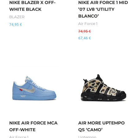
NIKE BLAZER X OFF-
NIKE AIR FORCE 1 MID
WHITE BLACK
’07 LV8 ‘UTILITY
BLANCO’
BLAZER
Air Force 1
74,95
€
74,95
€
67,46
€
NIKE AIR FORCE MCA
AIR MORE UPTEMPO
OFF-WHITE
QS ‘CAMO’
Air Force 1
Uptempo