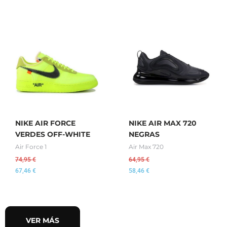
NIKE AIR FORCE
NIKE AIR MAX 720
VERDES OFF-WHITE
NEGRAS
Air Force 1
Air Max 720
74,95
€
64,95
€
67,46
€
58,46
€
VER MÁS