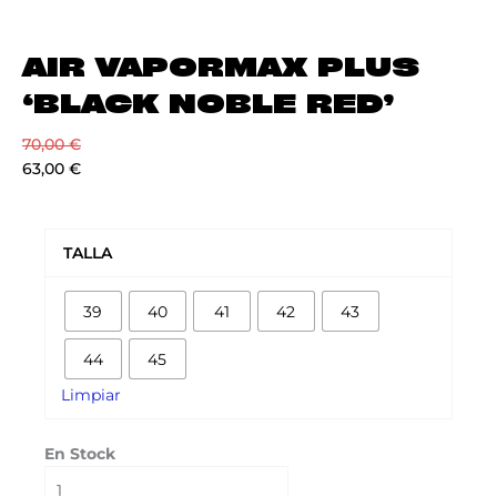
AIR VAPORMAX PLUS
‘BLACK NOBLE RED’
70,00
€
63,00
€
AIR
VAPORMAX
TALLA
PLUS
'BLACK
39
40
41
42
43
NOBLE
RED'
44
45
cantidad
Limpiar
En Stock