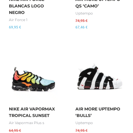
BLANCAS LOGO
QS ‘CAMO’
NEGRO
Uptempo
Air Force 1
74,95
€
69,95
€
67,46
€
NIKE AIR VAPORMAX
AIR MORE UPTEMPO
TROPICAL SUNSET
‘BULLS’
Air Vapormax Plus s
Uptempo
64,95
€
74,95
€