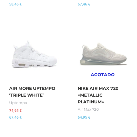
58,46
€
67,46
€
AGOTADO
AIR MORE UPTEMPO
NIKE AIR MAX 720
‘TRIPLE WHITE’
«METALLIC
PLATINUM»
Uptempo
Air Max 720
74,95
€
67,46
€
64,95
€