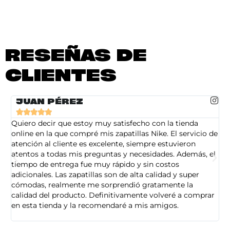
RESEÑAS DE
CLIENTES
JUAN PÉREZ





Quiero decir que estoy muy satisfecho con la tienda
So
online en la que compré mis zapatillas Nike. El servicio de
on
atención al cliente es excelente, siempre estuvieron
de
atentos a todas mis preguntas y necesidades. Además, el
am
tiempo de entrega fue muy rápido y sin costos
pe
adicionales. Las zapatillas son de alta calidad y super
ad
cómodas, realmente me sorprendió gratamente la
ca
calidad del producto. Definitivamente volveré a comprar
sa
en esta tienda y la recomendaré a mis amigos.
es