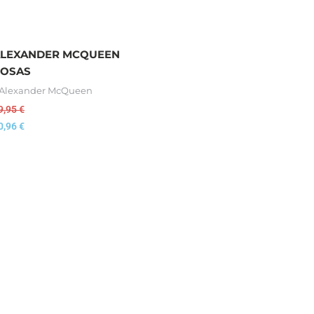
LEXANDER MCQUEEN
OSAS
 Alexander McQueen
9,95
€
0,96
€