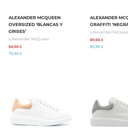
ALEXANDER MCQUEEN
ALEXANDER MC
OVERSIZED ‘BLANCAS Y
GRAFFITI ‘NEGR
GRISES’
s Alexander McQue
s Alexander McQueen
89,95
€
84,95
€
80,96
€
76,46
€