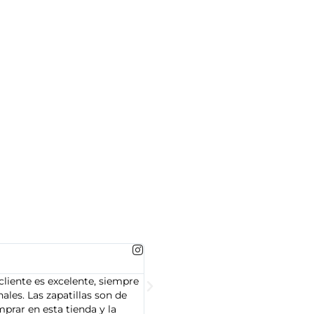
MARTA GONZALEZ





cliente es excelente, siempre
Soy Marta González y tengo que dec
les. Las zapatillas son de
cliente es muy amable y servicial,
prar en esta tienda y la
Adidas que compré son de alta cal