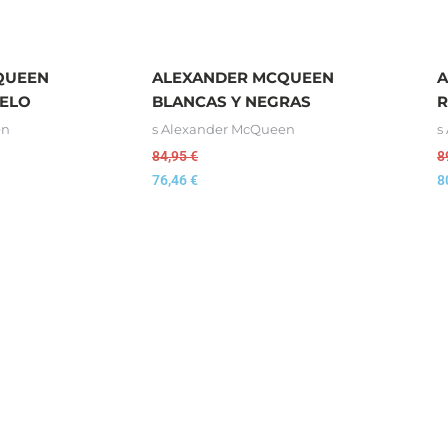
QUEEN
ALEXANDER MCQUEEN
A
PELO
BLANCAS Y NEGRAS
R
en
s Alexander McQueen
s
84,95
€
8
76,46
€
8