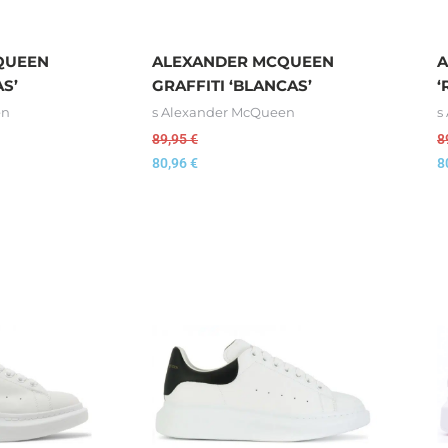
QUEEN
ALEXANDER MCQUEEN
A
AS’
GRAFFITI ‘BLANCAS’
‘
en
s Alexander McQueen
s
89,95
€
8
80,96
€
8