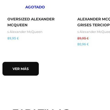
AGOTADO
OVERSIZED ALEXANDER
ALEXANDER MC
MCQUEEN
GRISES TERCIO
s Alexander McQueen
s Alexander McQue
89,95
€
89,95
€
80,96
€
VER MÁS