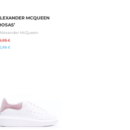
LEXANDER MCQUEEN
ROSAS’
 Alexander McQueen
9,95
€
0,96
€