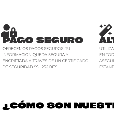
PAGO SEGURO
AL
OFRECEMOS PAGOS SEGUROS. TU
UTILIZ
INFORMACIÓN QUEDA SEGURA Y
EN TO
ENCRIPTADA A TRAVÉS DE UN CERTIFICADO
ASEGU
DE SEGURIDAD SSL 256 BITS.
ESTÁND
¿CÓMO SON NUESTR