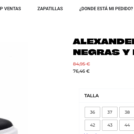
OPEN TOP VENTAS
OPEN ZAPATILLAS
P VENTAS
ZAPATILLAS
¿DONDE ESTÁ MI PEDIDO?
ALEXANDE
NEGRAS Y
84,95
€
76,46
€
ALEXANDER
MCQUEEN
TALLA
NEGRAS
Y
36
37
38
BLANCAS
cantidad
42
43
44