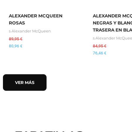
ALEXANDER MCQUEEN
ALEXANDER MC
ROSAS
NEGRAS Y BLAN
TRASERA EN BL
s Alexander McQueen
s Alexander McQue
89,95
€
80,96
€
84,95
€
76,46
€
VER MÁS