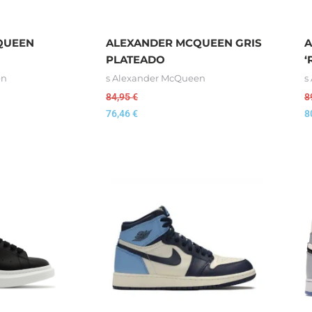
QUEEN
ALEXANDER MCQUEEN GRIS
A
PLATEADO
‘
en
s Alexander McQueen
s
84,95
€
8
76,46
€
8