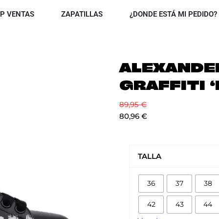
OPEN TOP VENTAS
OPEN ZAPATILLAS
P VENTAS
ZAPATILLAS
¿DONDE ESTÁ MI PEDIDO?
ALEXANDE
GRAFFITI 
89,95
€
80,96
€
ALEXANDER
MCQUEEN
TALLA
GRAFFITI
'NEGRAS'
36
37
38
cantidad
42
43
44