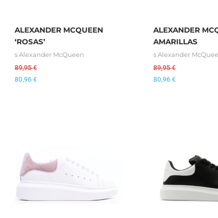
ALEXANDER MCQUEEN
ALEXANDER MC
‘ROSAS’
AMARILLAS
s Alexander McQueen
s Alexander McQue
89,95
€
89,95
€
80,96
€
80,96
€