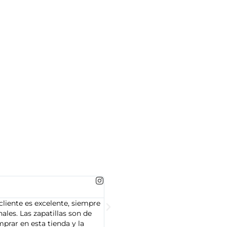
MARTA GONZALEZ





cliente es excelente, siempre
Soy Marta González y tengo que dec
les. Las zapatillas son de
cliente es muy amable y servicial,
prar en esta tienda y la
Adidas que compré son de alta cal