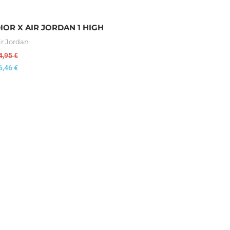
IOR X AIR JORDAN 1 HIGH
ir Jordan
4,95
€
6,46
€