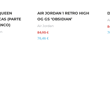
QUEEN
AIR JORDAN 1 RETRO HIGH
D
CAS (PARTE
OG GS ‘OBSIDIAN’
A
ANCO)
Air Jordan
8
en
84,95
€
7
76,46
€