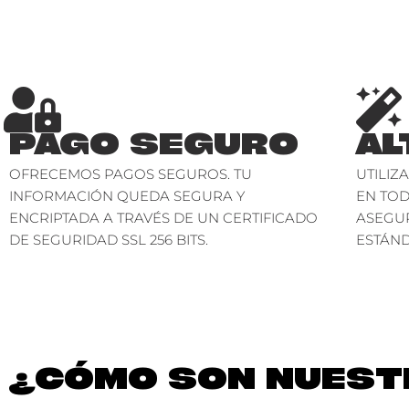
PAGO SEGURO
AL
OFRECEMOS PAGOS SEGUROS. TU
UTILIZ
INFORMACIÓN QUEDA SEGURA Y
EN TO
ENCRIPTADA A TRAVÉS DE UN CERTIFICADO
ASEGU
DE SEGURIDAD SSL 256 BITS.
ESTÁND
¿CÓMO SON NUESTR