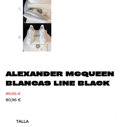
ALEXANDER MCQUEEN
BLANCAS LINE BLACK
89,95
€
80,96
€
ALEXANDER
MCQUEEN
TALLA
BLANCAS