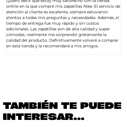
Quiero decir que estoy muy satisfecho con la tienda
So
online en la que compré mis zapatillas Nike. El servicio de
on
atención al cliente es excelente, siempre estuvieron
de
atentos a todas mis preguntas y necesidades. Además, el
am
tiempo de entrega fue muy rápido y sin costos
pe
adicionales. Las zapatillas son de alta calidad y super
ad
cómodas, realmente me sorprendió gratamente la
ca
calidad del producto. Definitivamente volveré a comprar
sa
en esta tienda y la recomendaré a mis amigos.
es
TAMBIÉN TE PUEDE
INTERESAR...