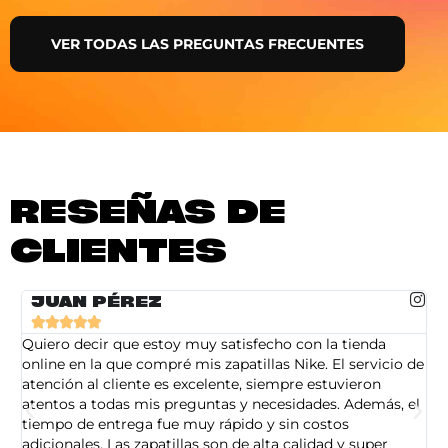
VER TODAS LAS PREGUNTAS FRECUENTES
RESEÑAS DE
CLIENTES
JUAN PÉREZ





Quiero decir que estoy muy satisfecho con la tienda
So
online en la que compré mis zapatillas Nike. El servicio de
on
atención al cliente es excelente, siempre estuvieron
de
atentos a todas mis preguntas y necesidades. Además, el
am
tiempo de entrega fue muy rápido y sin costos
pe
adicionales. Las zapatillas son de alta calidad y super
ad