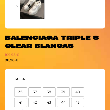
BALENCIAGA TRIPLE S
CLEAR BLANCAS
109,95
€
98,96
€
BALENCIAGA
TRIPLE
TALLA
S
CLEAR
36
37
38
39
40
BLANCAS
cantidad
41
42
43
44
45