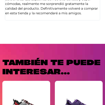
cómodas, realmente me sorprendió gratamente la
ca
calidad del producto. Definitivamente volveré a comprar
sa
en esta tienda y la recomendaré a mis amigos.
es
TAMBIÉN TE PUEDE
INTERESAR...
El
El
precio
precio
original
actual
era:
es:
129,99 €.
119,99 €.