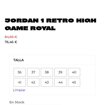
JORDAN 1 RETRO HIGH
GAME ROYAL
84,95
€
76,46
€
JORDAN
1
TALLA
RETRO
HIGH
36
37
38
39
40
GAME
ROYAL
41
42
43
44
45
cantidad
Limpiar
En Stock