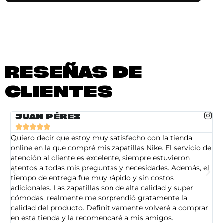
RESEÑAS DE
CLIENTES
JUAN PÉREZ





Quiero decir que estoy muy satisfecho con la tienda
So
online en la que compré mis zapatillas Nike. El servicio de
on
atención al cliente es excelente, siempre estuvieron
de
atentos a todas mis preguntas y necesidades. Además, el
am
tiempo de entrega fue muy rápido y sin costos
pe
adicionales. Las zapatillas son de alta calidad y super
ad
cómodas, realmente me sorprendió gratamente la
ca
calidad del producto. Definitivamente volveré a comprar
sa
en esta tienda y la recomendaré a mis amigos.
es