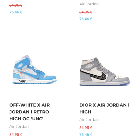
Air Jordan
84,95
€
76,46
€
84,95
€
76,46
€
OFF-WHITE X AIR
DIOR X AIR JORDAN 1
JORDAN 1 RETRO
HIGH
HIGH OG ‘UNC’
Air Jordan
Air Jordan
84,95
€
84,95
€
76,46
€