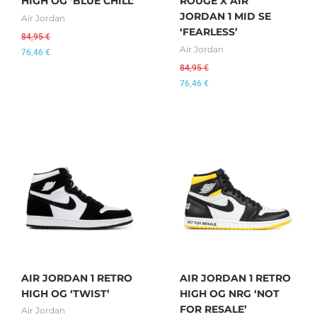
HIGH OG ‘BLUE CHILL’
ROUGE X AIR
JORDAN 1 MID SE
Air Jordan
‘FEARLESS’
84,95
€
Air Jordan
76,46
€
84,95
€
76,46
€
AIR JORDAN 1 RETRO
AIR JORDAN 1 RETRO
HIGH OG ‘TWIST’
HIGH OG NRG ‘NOT
FOR RESALE’
Air Jordan