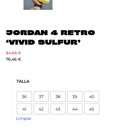
JORDAN 4 RETRO
‘VIVID SULFUR’
84,95
€
76,46
€
JORDAN
4
TALLA
RETRO
'VIVID
36
37
38
39
40
SULFUR'
cantidad
41
42
43
44
45
Limpiar