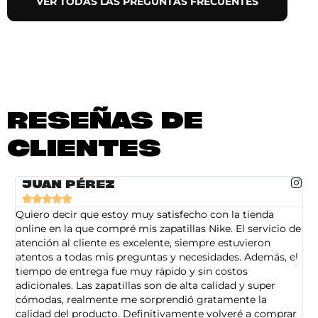
VER TODAS LAS PREGUNTAS FRECUENTES
RESEÑAS DE
CLIENTES
JUAN PÉREZ





Quiero decir que estoy muy satisfecho con la tienda
So
online en la que compré mis zapatillas Nike. El servicio de
on
atención al cliente es excelente, siempre estuvieron
de
atentos a todas mis preguntas y necesidades. Además, el
am
tiempo de entrega fue muy rápido y sin costos
pe
adicionales. Las zapatillas son de alta calidad y super
ad
cómodas, realmente me sorprendió gratamente la
ca
calidad del producto. Definitivamente volveré a comprar
sa