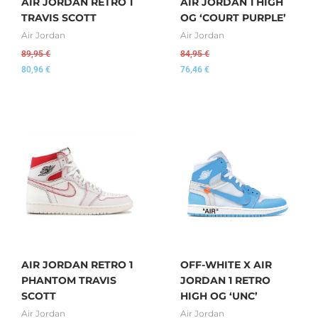
AIR JORDAN RETRO 1
AIR JORDAN 1 HIGH
TRAVIS SCOTT
OG ‘COURT PURPLE’
Air Jordan
Air Jordan
89,95
€
84,95
€
80,96
€
76,46
€
AIR JORDAN RETRO 1
OFF-WHITE X AIR
PHANTOM TRAVIS
JORDAN 1 RETRO
SCOTT
HIGH OG ‘UNC’
Air Jordan
Air Jordan