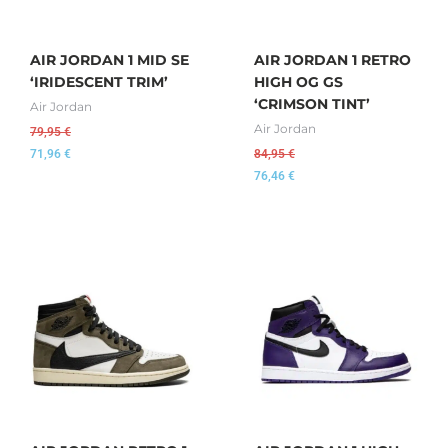
AIR JORDAN 1 MID SE
AIR JORDAN 1 RETRO
‘IRIDESCENT TRIM’
HIGH OG GS
‘CRIMSON TINT’
Air Jordan
Air Jordan
79,95
€
71,96
€
84,95
€
76,46
€