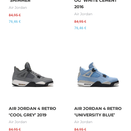
‘SHIMMER’
OG ‘WHITE CEMENT’
2016
Air Jordan
Air Jordan
84,95
€
76,46
€
84,95
€
76,46
€
AIR JORDAN 4 RETRO
AIR JORDAN 4 RETRO
‘COOL GREY’ 2019
‘UNIVERSITY BLUE’
Air Jordan
Air Jordan
84,95
€
84,95
€