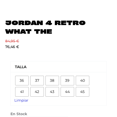
JORDAN 4 RETRO
WHAT THE
84,95
€
76,46
€
JORDAN
4
TALLA
RETRO
WHAT
36
37
38
39
40
THE
cantidad
41
42
43
44
45
Limpiar
En Stock