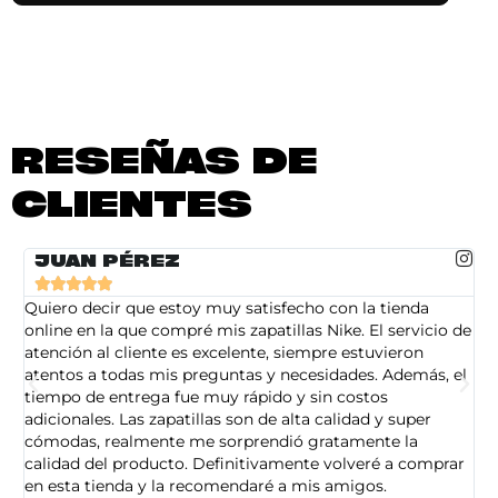
RESEÑAS DE
CLIENTES
JUAN PÉREZ





Quiero decir que estoy muy satisfecho con la tienda
So
online en la que compré mis zapatillas Nike. El servicio de
on
atención al cliente es excelente, siempre estuvieron
de
atentos a todas mis preguntas y necesidades. Además, el
am
tiempo de entrega fue muy rápido y sin costos
pe
adicionales. Las zapatillas son de alta calidad y super
ad
cómodas, realmente me sorprendió gratamente la
ca
calidad del producto. Definitivamente volveré a comprar
sa
en esta tienda y la recomendaré a mis amigos.
es