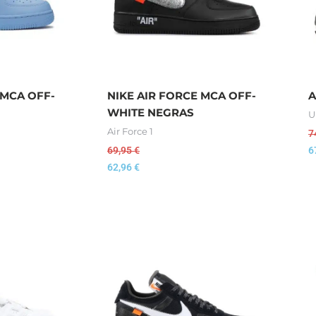
 MCA OFF-
NIKE AIR FORCE MCA OFF-
A
WHITE NEGRAS
U
Air Force 1
7
69,95
€
6
62,96
€