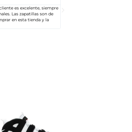





cliente es excelente, siempre
Soy Marta González y tengo que dec
les. Las zapatillas son de
cliente es muy amable y servicial,
prar en esta tienda y la
Adidas que compré son de alta cal