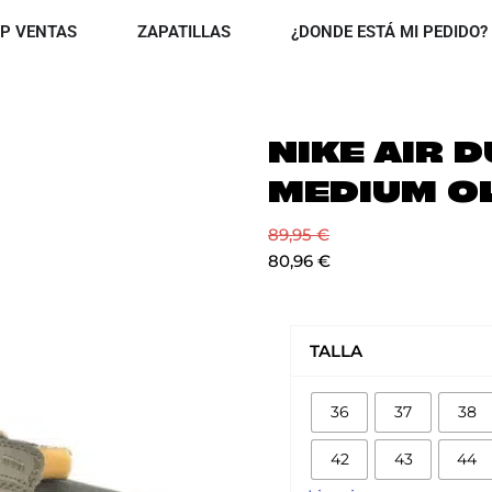
OPEN TOP VENTAS
OPEN ZAPATILLAS
P VENTAS
ZAPATILLAS
¿DONDE ESTÁ MI PEDIDO?
NIKE AIR 
MEDIUM OL
89,95
€
80,96
€
NIKE
AIR
TALLA
DUNK
JUMBO
36
37
38
MEDIUM
OLIVE
42
43
44
cantidad