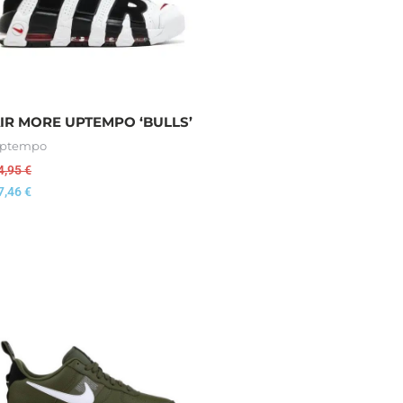
IR MORE UPTEMPO ‘BULLS’
ptempo
4,95
€
7,46
€