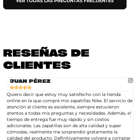
VER TODAS LAS PREGUNTAS FRECUENTES
RESEÑAS DE
CLIENTES
JUAN PÉREZ





Quiero decir que estoy muy satisfecho con la tienda
So
online en la que compré mis zapatillas Nike. El servicio de
on
atención al cliente es excelente, siempre estuvieron
de
atentos a todas mis preguntas y necesidades. Además, el
am
tiempo de entrega fue muy rápido y sin costos
pe
adicionales. Las zapatillas son de alta calidad y super
ad
cómodas, realmente me sorprendió gratamente la
ca
calidad del producto. Definitivamente volveré a comprar
sa