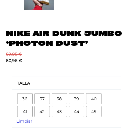
NIKE AIR DUNK JUMBO
‘PHOTON DUST’
89,95
€
80,96
€
NIKE
AIR
TALLA
DUNK
JUMBO
36
37
38
39
40
'PHOTON
DUST'
41
42
43
44
45
cantidad
Limpiar