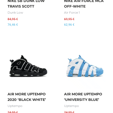
NIKE SB DUNK LOW
NIKE AIR FORCE MCA
TRAVIS SCOTT
OFF-WHITE
Dunk Low
Air Force 1
84,95
€
69,95
€
76,46
€
62,96
€
AIR MORE UPTEMPO
AIR MORE UPTEMPO
2020 ‘BLACK WHITE’
‘UNIVERSITY BLUE’
Uptempo
Uptempo
74,95
€
74,95
€