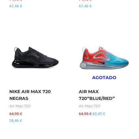
67,46
€
67,46
€
El
El
precio
precio
original
actual
era:
es:
64,95 €.
60,45 €.
AGOTADO
NIKE AIR MAX 720
AIR MAX
NEGRAS
720“BLUE/RED”
Air Max 720
Air Max 720
64,95
€
64,95
€
60,45
€
58,46
€