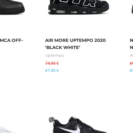
 MCA OFF-
AIR MORE UPTEMPO 2020
N
‘BLACK WHITE’
N
Uptempo
A
74,95
€
6
67,46
€
6