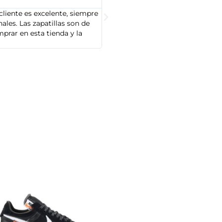





cliente es excelente, siempre
Soy Marta González y tengo que dec
les. Las zapatillas son de
cliente es muy amable y servicial,
prar en esta tienda y la
Adidas que compré son de alta cal