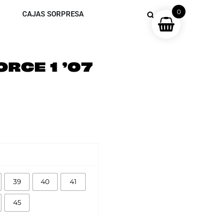
0
CAJAS SORPRESA
ORCE 1 ’07
39
40
41
45