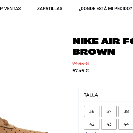
OPEN TOP VENTAS
OPEN ZAPATILLAS
P VENTAS
ZAPATILLAS
¿DONDE ESTÁ MI PEDIDO?
NIKE AIR F
BROWN
74,95
€
67,46
€
NIKE
AIR
TALLA
FORCE
1
36
37
38
'07
BROWN
42
43
44
cantidad