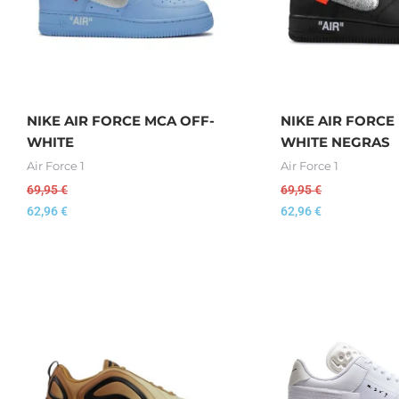
NIKE AIR FORCE MCA OFF-
NIKE AIR FORCE
WHITE
WHITE NEGRAS
Air Force 1
Air Force 1
69,95
€
69,95
€
62,96
€
62,96
€