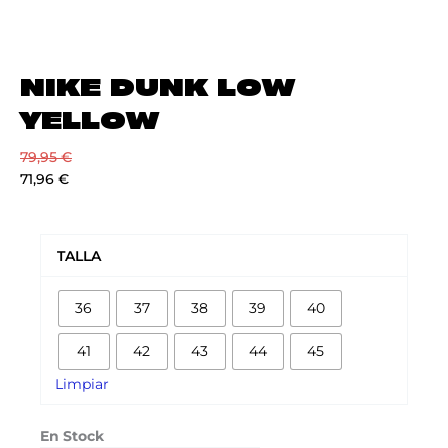
NIKE DUNK LOW
YELLOW
79,95
€
71,96
€
NIKE
DUNK
TALLA
LOW
YELLOW
36
37
38
39
40
cantidad
41
42
43
44
45
Limpiar
En Stock