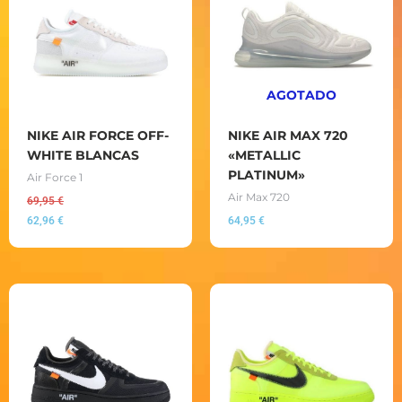
AGOTADO
NIKE AIR FORCE OFF-
NIKE AIR MAX 720
WHITE BLANCAS
«METALLIC
PLATINUM»
Air Force 1
Air Max 720
69,95
€
62,96
€
64,95
€