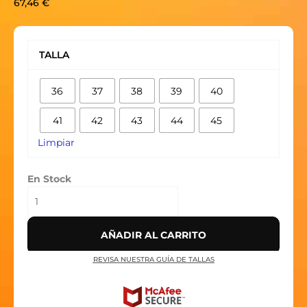
67,46
€
NIKE
AIR
TALLA
FORCE
1
36
37
38
39
40
LOW
STUSSY
41
42
43
44
45
FOSSIL
cantidad
Limpiar
En Stock
AÑADIR AL CARRITO
REVISA NUESTRA GUÍA DE TALLAS