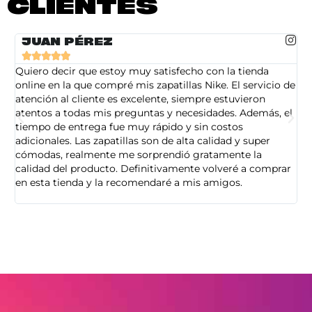
CLIENTES
JUAN PÉREZ





Quiero decir que estoy muy satisfecho con la tienda
So
online en la que compré mis zapatillas Nike. El servicio de
on
atención al cliente es excelente, siempre estuvieron
de
atentos a todas mis preguntas y necesidades. Además, el
am
tiempo de entrega fue muy rápido y sin costos
pe
adicionales. Las zapatillas son de alta calidad y super
ad
cómodas, realmente me sorprendió gratamente la
ca
calidad del producto. Definitivamente volveré a comprar
sa
en esta tienda y la recomendaré a mis amigos.
es