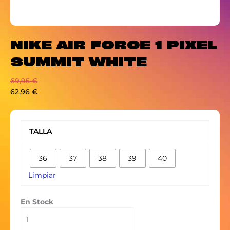
NIKE AIR FORCE 1 PIXEL
SUMMIT WHITE
69,95
€
62,96
€
NIKE
AIR
TALLA
FORCE
1
36
37
38
39
40
PIXEL
SUMMIT
Limpiar
WHITE
cantidad
En Stock