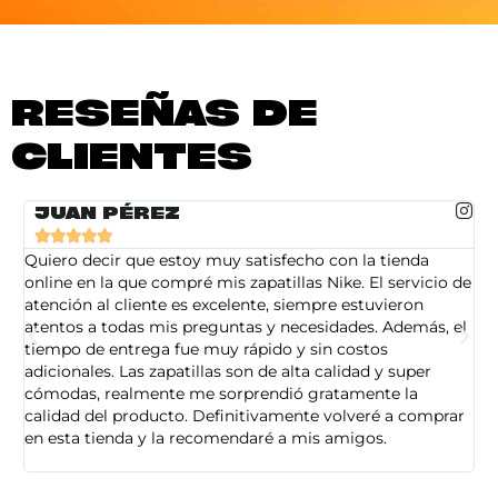
RESEÑAS DE
CLIENTES
JUAN PÉREZ





Quiero decir que estoy muy satisfecho con la tienda
So
online en la que compré mis zapatillas Nike. El servicio de
on
atención al cliente es excelente, siempre estuvieron
de
atentos a todas mis preguntas y necesidades. Además, el
am
tiempo de entrega fue muy rápido y sin costos
pe
adicionales. Las zapatillas son de alta calidad y super
ad
cómodas, realmente me sorprendió gratamente la
ca
calidad del producto. Definitivamente volveré a comprar
sa
en esta tienda y la recomendaré a mis amigos.
es