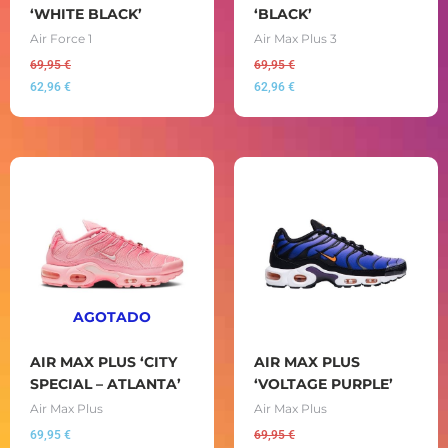
‘WHITE BLACK’
‘BLACK’
Air Force 1
Air Max Plus 3
69,95
€
69,95
€
62,96
€
62,96
€
AGOTADO
AIR MAX PLUS ‘CITY
AIR MAX PLUS
SPECIAL – ATLANTA’
‘VOLTAGE PURPLE’
Air Max Plus
Air Max Plus
69,95
€
69,95
€