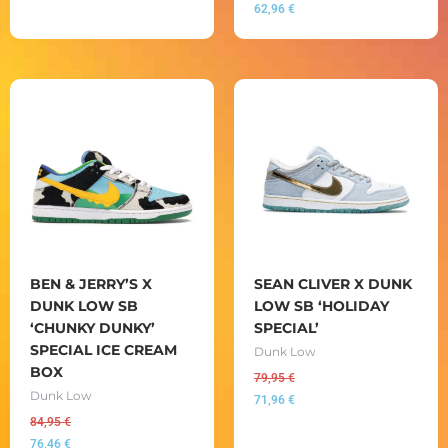
62,96
€
BEN & JERRY’S X
SEAN CLIVER X DUNK
DUNK LOW SB
LOW SB ‘HOLIDAY
‘CHUNKY DUNKY’
SPECIAL’
SPECIAL ICE CREAM
Dunk Low
BOX
79,95
€
Dunk Low
71,96
€
84,95
€
76,46
€