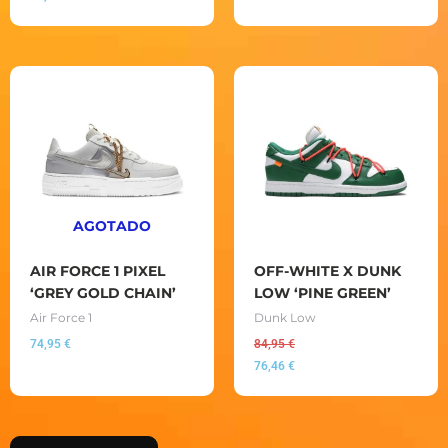
AGOTADO
AIR FORCE 1 PIXEL
OFF-WHITE X DUNK
‘GREY GOLD CHAIN’
LOW ‘PINE GREEN’
Air Force 1
Dunk Low
74,95
€
84,95
€
76,46
€