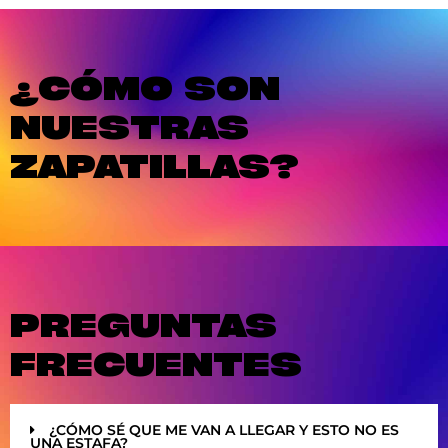
¿CÓMO SON
NUESTRAS
ZAPATILLAS?
PREGUNTAS
FRECUENTES
¿CÓMO SÉ QUE ME VAN A LLEGAR Y ESTO NO ES
UNA ESTAFA?