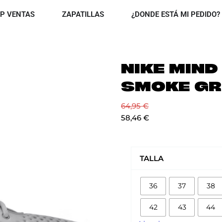
OPEN TOP VENTAS
OPEN ZAPATILLAS
P VENTAS
ZAPATILLAS
¿DONDE ESTÁ MI PEDIDO?
NIKE MIND
SMOKE GR
64,95
€
58,46
€
NIKE
MIND
TALLA
002
'LIGHT
36
37
38
SMOKE
GREY'
42
43
44
cantidad