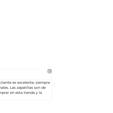
MARTA GONZALEZ





cliente es excelente, siempre
Soy Marta González y tengo que dec
les. Las zapatillas son de
cliente es muy amable y servicial,
prar en esta tienda y la
Adidas que compré son de alta cal