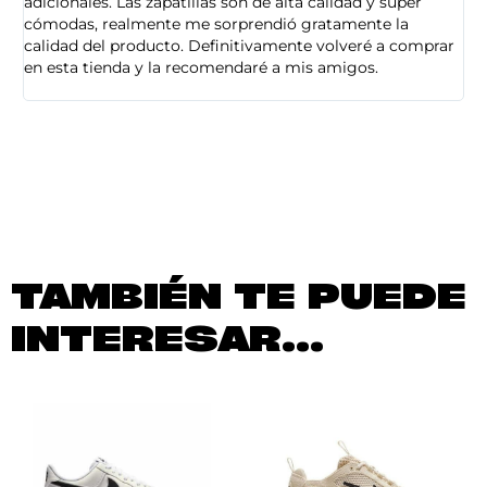
adicionales. Las zapatillas son de alta calidad y super
ad
cómodas, realmente me sorprendió gratamente la
ca
calidad del producto. Definitivamente volveré a comprar
sa
en esta tienda y la recomendaré a mis amigos.
es
TAMBIÉN TE PUEDE
INTERESAR...