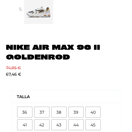
NIKE AIR MAX 96 II
GOLDENROD
74,95
€
67,46
€
NIKE
AIR
TALLA
MAX
96
36
37
38
39
40
II
GOLDENROD
41
42
43
44
45
cantidad