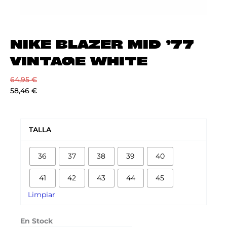
NIKE BLAZER MID ’77
VINTAGE WHITE
64,95
€
58,46
€
NIKE
BLAZER
TALLA
MID
'77
36
37
38
39
40
VINTAGE
WHITE
41
42
43
44
45
cantidad
Limpiar
En Stock