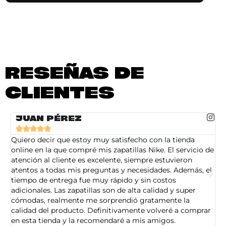
RESEÑAS DE
CLIENTES
JUAN PÉREZ





Quiero decir que estoy muy satisfecho con la tienda
So
online en la que compré mis zapatillas Nike. El servicio de
on
atención al cliente es excelente, siempre estuvieron
de
atentos a todas mis preguntas y necesidades. Además, el
am
tiempo de entrega fue muy rápido y sin costos
pe
adicionales. Las zapatillas son de alta calidad y super
ad
cómodas, realmente me sorprendió gratamente la
ca
calidad del producto. Definitivamente volveré a comprar
sa
en esta tienda y la recomendaré a mis amigos.
es