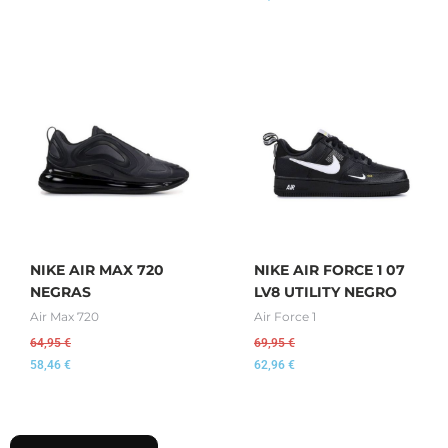
NIKE AIR MAX 720
NIKE AIR FORCE 1 07
NEGRAS
LV8 UTILITY NEGRO
Air Max 720
Air Force 1
64,95
€
69,95
€
58,46
€
62,96
€