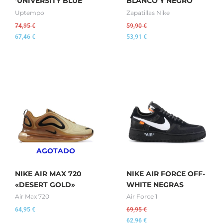
‘UNIVERSITY BLUE’
BLANCO Y NEGRO
Uptempo
Zapatillas Nike
74,95
€
59,90
€
67,46
€
53,91
€
AGOTADO
NIKE AIR MAX 720
NIKE AIR FORCE OFF-
«DESERT GOLD»
WHITE NEGRAS
Air Max 720
Air Force 1
64,95
€
69,95
€
62,96
€