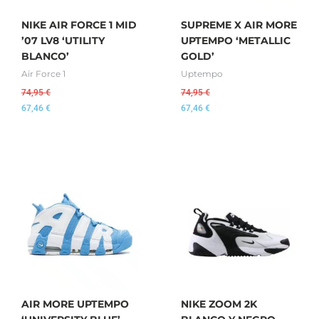
NIKE AIR FORCE 1 MID
SUPREME X AIR MORE
’07 LV8 ‘UTILITY
UPTEMPO ‘METALLIC
BLANCO’
GOLD’
Air Force 1
Uptempo
74,95
€
74,95
€
67,46
€
67,46
€
AIR MORE UPTEMPO
NIKE ZOOM 2K