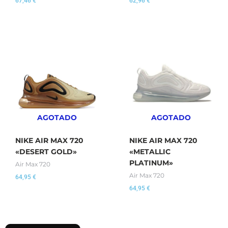
67,46
€
62,96
€
AGOTADO
AGOTADO
NIKE AIR MAX 720
NIKE AIR MAX 720
«DESERT GOLD»
«METALLIC
PLATINUM»
Air Max 720
Air Max 720
64,95
€
64,95
€