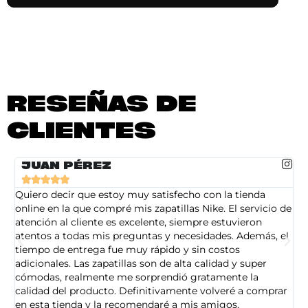
RESEÑAS DE
CLIENTES
JUAN PÉREZ





Quiero decir que estoy muy satisfecho con la tienda
So
online en la que compré mis zapatillas Nike. El servicio de
on
atención al cliente es excelente, siempre estuvieron
de
atentos a todas mis preguntas y necesidades. Además, el
am
tiempo de entrega fue muy rápido y sin costos
pe
adicionales. Las zapatillas son de alta calidad y super
ad
cómodas, realmente me sorprendió gratamente la
ca
calidad del producto. Definitivamente volveré a comprar
sa
en esta tienda y la recomendaré a mis amigos.
es