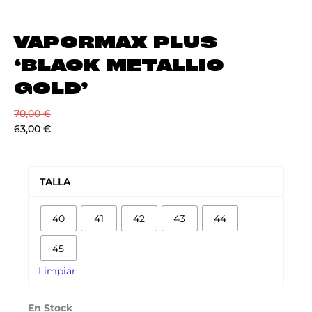
VAPORMAX PLUS
‘BLACK METALLIC
GOLD’
70,00
€
63,00
€
VAPORMAX
PLUS
TALLA
'BLACK
METALLIC
40
41
42
43
44
GOLD'
cantidad
45
Limpiar
En Stock