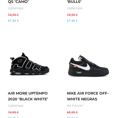
QS ‘CAMO’
‘BULLS’
Uptempo
Uptempo
74,95
€
74,95
€
67,46
€
67,46
€
AIR MORE UPTEMPO
NIKE AIR FORCE OFF-
2020 ‘BLACK WHITE’
WHITE NEGRAS
Uptempo
Air Force 1
74,95
€
69,95
€