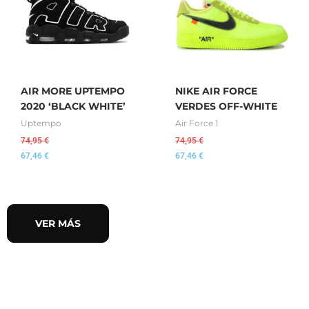
AIR MORE UPTEMPO
NIKE AIR FORCE
2020 ‘BLACK WHITE’
VERDES OFF-WHITE
Uptempo
Air Force 1
74,95
€
74,95
€
67,46
€
67,46
€
VER MÁS