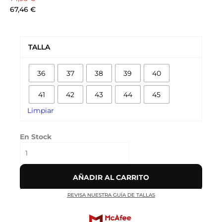
67,46
€
AIR
MAX
TALLA
97
'JOKER'
36
37
38
39
40
cantidad
41
42
43
44
45
Limpiar
En Stock
AÑADIR AL CARRITO
REVISA NUESTRA GUÍA DE TALLAS