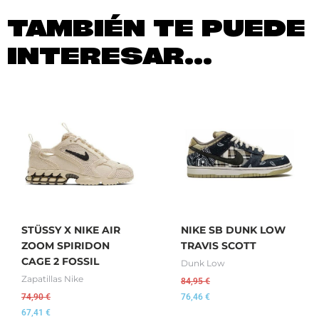
TAMBIÉN TE PUEDE
INTERESAR...
STÜSSY X NIKE AIR
NIKE SB DUNK LOW
ZOOM SPIRIDON
TRAVIS SCOTT
CAGE 2 FOSSIL
Dunk Low
Zapatillas Nike
84,95
€
74,90
€
76,46
€
67,41
€