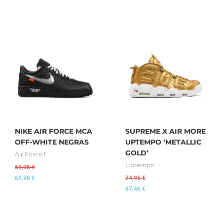
NIKE AIR FORCE MCA
SUPREME X AIR MORE
OFF-WHITE NEGRAS
UPTEMPO ‘METALLIC
GOLD’
Air Force 1
Uptempo
69,95
€
62,96
€
74,95
€
67,46
€