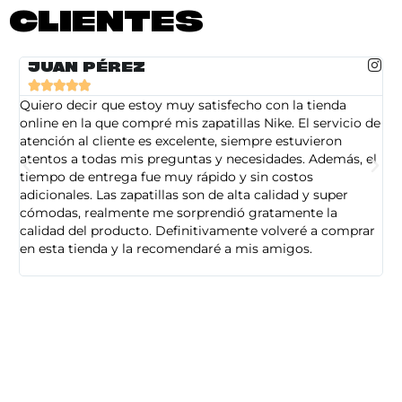
CLIENTES
JUAN PÉREZ





Quiero decir que estoy muy satisfecho con la tienda
So
online en la que compré mis zapatillas Nike. El servicio de
on
atención al cliente es excelente, siempre estuvieron
de
atentos a todas mis preguntas y necesidades. Además, el
am
tiempo de entrega fue muy rápido y sin costos
pe
adicionales. Las zapatillas son de alta calidad y super
ad
cómodas, realmente me sorprendió gratamente la
ca
calidad del producto. Definitivamente volveré a comprar
sa
en esta tienda y la recomendaré a mis amigos.
es