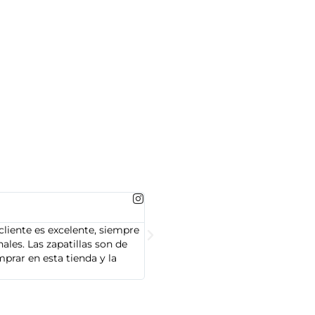
MARTA GONZALEZ





cliente es excelente, siempre
Soy Marta González y tengo que dec
les. Las zapatillas son de
cliente es muy amable y servicial,
prar en esta tienda y la
Adidas que compré son de alta cal