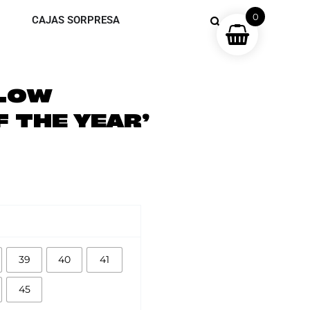
0
CAJAS SORPRESA
 LOW
F THE YEAR’
39
40
41
45