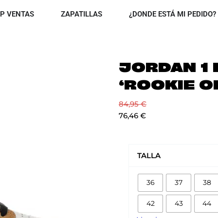
OPEN TOP VENTAS
OPEN ZAPATILLAS
P VENTAS
ZAPATILLAS
¿DONDE ESTÁ MI PEDIDO?
JORDAN 1
‘ROOKIE O
84,95
€
76,46
€
JORDAN
1
TALLA
LOW
'ROOKIE
36
37
38
OF
THE
42
43
44
YEAR'