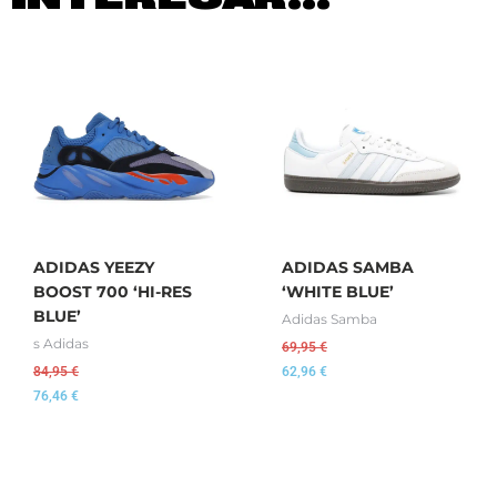
ADIDAS YEEZY
ADIDAS SAMBA
BOOST 700 ‘HI-RES
‘WHITE BLUE’
BLUE’
Adidas Samba
s Adidas
69,95
€
84,95
€
62,96
€
76,46
€