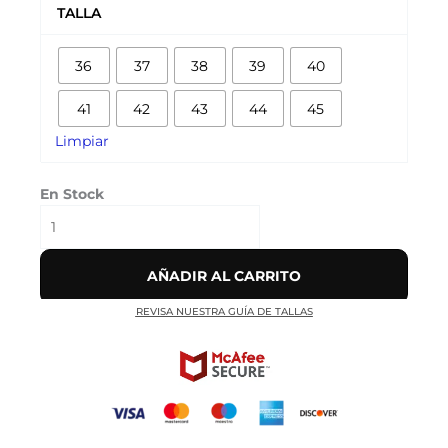
SAMBA
TALLA
'SPEZIAL
CORDURA
36
37
38
39
40
GREY'
cantidad
41
42
43
44
45
Limpiar
En Stock
AÑADIR AL CARRITO
REVISA NUESTRA GUÍA DE TALLAS