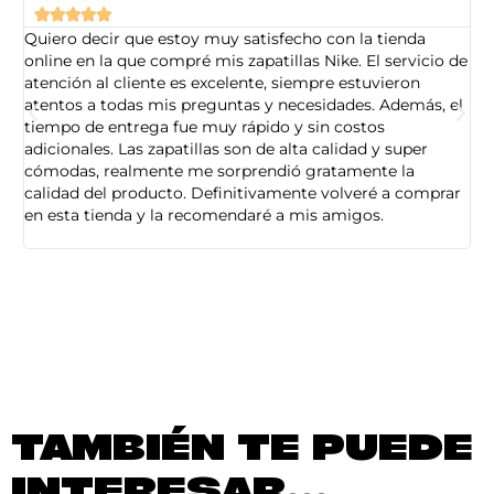





Quiero decir que estoy muy satisfecho con la tienda
So
online en la que compré mis zapatillas Nike. El servicio de
on
atención al cliente es excelente, siempre estuvieron
de
atentos a todas mis preguntas y necesidades. Además, el
am
tiempo de entrega fue muy rápido y sin costos
pe
adicionales. Las zapatillas son de alta calidad y super
ad
cómodas, realmente me sorprendió gratamente la
ca
calidad del producto. Definitivamente volveré a comprar
sa
en esta tienda y la recomendaré a mis amigos.
es
TAMBIÉN TE PUEDE
INTERESAR...