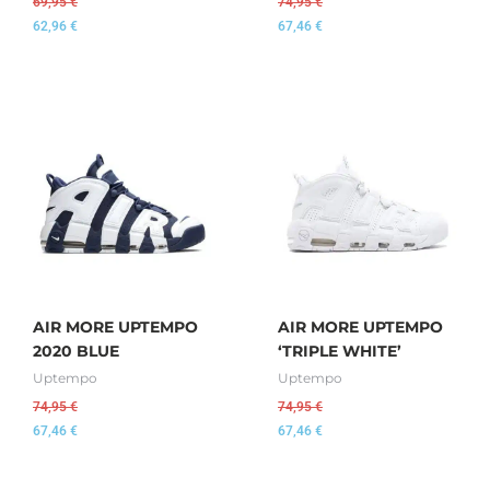
69,95
€
74,95
€
62,96
€
67,46
€
AIR MORE UPTEMPO
AIR MORE UPTEMPO
2020 BLUE
‘TRIPLE WHITE’
Uptempo
Uptempo
74,95
€
74,95
€
67,46
€
67,46
€