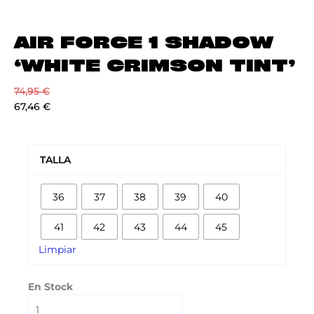
AIR FORCE 1 SHADOW
‘WHITE CRIMSON TINT’
74,95
€
67,46
€
AIR
FORCE
TALLA
1
SHADOW
36
37
38
39
40
'WHITE
CRIMSON
41
42
43
44
45
TINT'
cantidad
Limpiar
En Stock