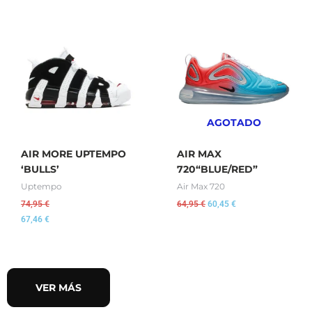
El
El
precio
precio
original
actual
era:
es:
64,95 €.
60,45 €.
AGOTADO
AIR MORE UPTEMPO
AIR MAX
‘BULLS’
720“BLUE/RED”
Uptempo
Air Max 720
74,95
€
64,95
€
60,45
€
67,46
€
VER MÁS