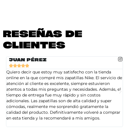
RESEÑAS DE
CLIENTES
JUAN PÉREZ





Quiero decir que estoy muy satisfecho con la tienda
So
online en la que compré mis zapatillas Nike. El servicio de
on
atención al cliente es excelente, siempre estuvieron
de
atentos a todas mis preguntas y necesidades. Además, el
am
tiempo de entrega fue muy rápido y sin costos
pe
adicionales. Las zapatillas son de alta calidad y super
ad
cómodas, realmente me sorprendió gratamente la
ca
calidad del producto. Definitivamente volveré a comprar
sa
en esta tienda y la recomendaré a mis amigos.
es