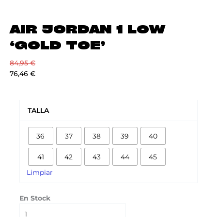
AIR JORDAN 1 LOW
‘GOLD TOE’
84,95
€
76,46
€
AIR
JORDAN
TALLA
1
LOW
36
37
38
39
40
'GOLD
TOE'
41
42
43
44
45
cantidad
Limpiar
En Stock