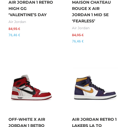
AIR JORDAN 1 RETRO
MAISON CHATEAU
HIGH GG
ROUGE X AIR
‘VALENTINE’S DAY
JORDAN 1 MID SE
‘FEARLESS’
Air Jordan
Air Jordan
84,95
€
76,46
€
84,95
€
76,46
€
OFF-WHITE X AIR
AIR JORDAN RETRO 1
JORDAN 1 RETRO
LAKERS LA TO