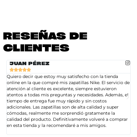
RESEÑAS DE
CLIENTES
JUAN PÉREZ





Quiero decir que estoy muy satisfecho con la tienda
So
online en la que compré mis zapatillas Nike. El servicio de
on
atención al cliente es excelente, siempre estuvieron
de
atentos a todas mis preguntas y necesidades. Además, el
am
tiempo de entrega fue muy rápido y sin costos
pe
adicionales. Las zapatillas son de alta calidad y super
ad
cómodas, realmente me sorprendió gratamente la
ca
calidad del producto. Definitivamente volveré a comprar
sa
en esta tienda y la recomendaré a mis amigos.
es