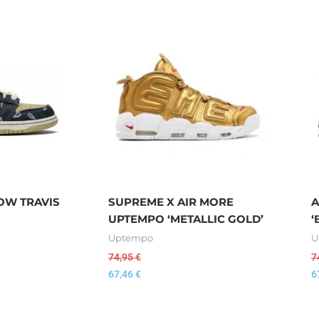
OW TRAVIS
SUPREME X AIR MORE
A
UPTEMPO ‘METALLIC GOLD’
‘
Uptempo
U
74,95
€
7
67,46
€
6