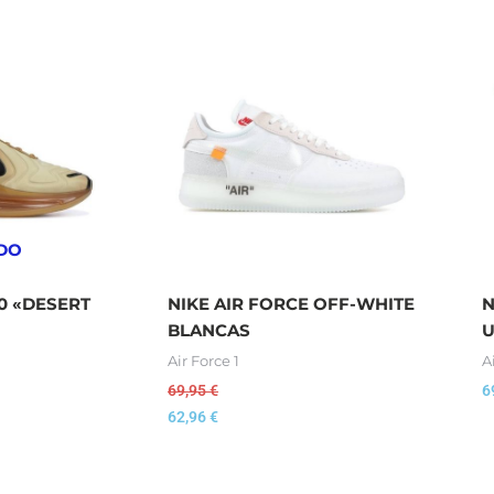
DO
20 «DESERT
NIKE AIR FORCE OFF-WHITE
N
BLANCAS
U
Air Force 1
A
69,95
€
6
62,96
€