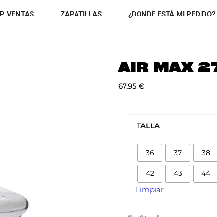
OPEN TOP VENTAS
OPEN ZAPATILLAS
P VENTAS
ZAPATILLAS
¿DONDE ESTÁ MI PEDIDO?
AIR MAX 2
67,95
€
AIR
MAX
TALLA
270
REACT
36
37
38
cantidad
42
43
44
Limpiar