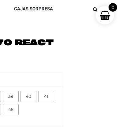
0
CAJAS SORPRESA
70 REACT
39
40
41
45