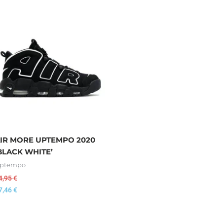
IR MORE UPTEMPO 2020
BLACK WHITE’
ptempo
4,95
€
7,46
€