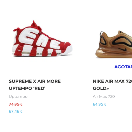
AGOTA
SUPREME X AIR MORE
NIKE AIR MAX 7
UPTEMPO ‘RED’
GOLD»
Uptempo
Air Max 720
74,95
€
64,95
€
67,46
€