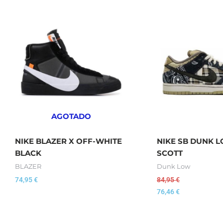
AGOTADO
NIKE BLAZER X OFF-WHITE
NIKE SB DUNK L
BLACK
SCOTT
BLAZER
Dunk Low
74,95
€
84,95
€
76,46
€