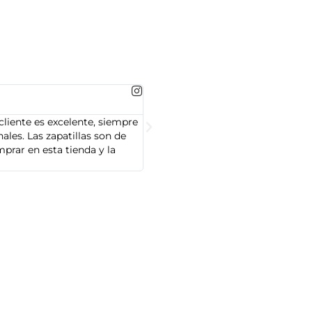
MARTA GONZALEZ





cliente es excelente, siempre
Soy Marta González y tengo que dec
les. Las zapatillas son de
cliente es muy amable y servicial,
prar en esta tienda y la
Adidas que compré son de alta cal