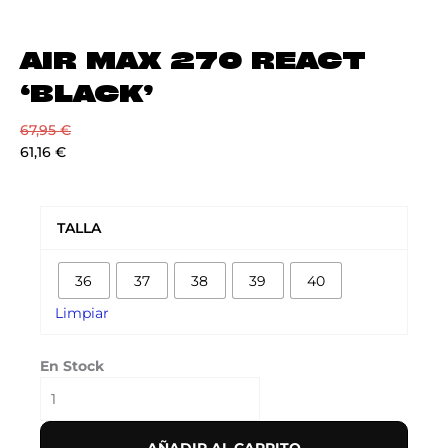
AIR MAX 270 REACT
‘BLACK’
67,95
€
61,16
€
AIR
MAX
TALLA
270
REACT
36
37
38
39
40
'BLACK'
cantidad
Limpiar
En Stock