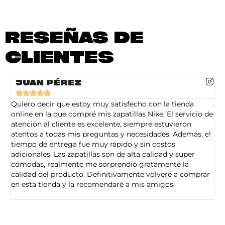
RESEÑAS DE
CLIENTES
JUAN PÉREZ





Quiero decir que estoy muy satisfecho con la tienda
So
online en la que compré mis zapatillas Nike. El servicio de
on
atención al cliente es excelente, siempre estuvieron
de
atentos a todas mis preguntas y necesidades. Además, el
am
tiempo de entrega fue muy rápido y sin costos
pe
adicionales. Las zapatillas son de alta calidad y super
ad
cómodas, realmente me sorprendió gratamente la
ca
calidad del producto. Definitivamente volveré a comprar
sa
en esta tienda y la recomendaré a mis amigos.
es