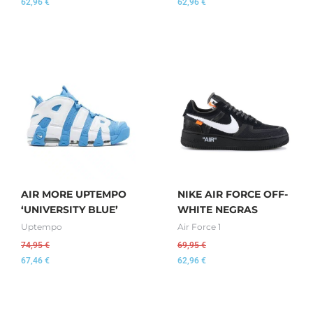
62,96
€
62,96
€
AIR MORE UPTEMPO
NIKE AIR FORCE OFF-
‘UNIVERSITY BLUE’
WHITE NEGRAS
Uptempo
Air Force 1
74,95
€
69,95
€
67,46
€
62,96
€