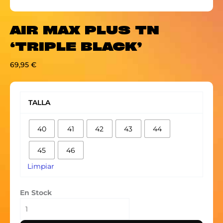
AIR MAX PLUS TN
‘TRIPLE BLACK’
69,95
€
AIR
MAX
TALLA
PLUS
TN
40
41
42
43
44
'TRIPLE
BLACK'
45
46
cantidad
Limpiar
En Stock