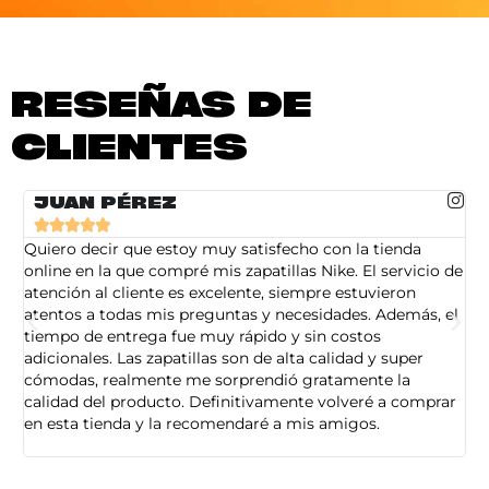
RESEÑAS DE
CLIENTES
JUAN PÉREZ





Quiero decir que estoy muy satisfecho con la tienda
So
online en la que compré mis zapatillas Nike. El servicio de
on
atención al cliente es excelente, siempre estuvieron
de
atentos a todas mis preguntas y necesidades. Además, el
am
tiempo de entrega fue muy rápido y sin costos
pe
adicionales. Las zapatillas son de alta calidad y super
ad
cómodas, realmente me sorprendió gratamente la
ca
calidad del producto. Definitivamente volveré a comprar
sa
en esta tienda y la recomendaré a mis amigos.
es