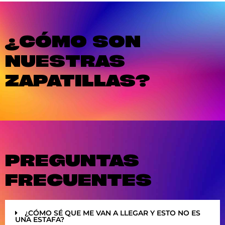
¿CÓMO SON
NUESTRAS
ZAPATILLAS?
PREGUNTAS
FRECUENTES
¿CÓMO SÉ QUE ME VAN A LLEGAR Y ESTO NO ES
UNA ESTAFA?