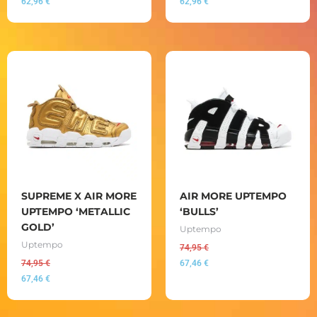
62,96
€
62,96
€
SUPREME X AIR MORE
AIR MORE UPTEMPO
UPTEMPO ‘METALLIC
‘BULLS’
GOLD’
Uptempo
Uptempo
74,95
€
74,95
€
67,46
€
67,46
€