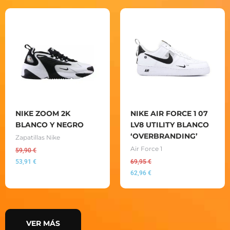
NIKE ZOOM 2K
NIKE AIR FORCE 1 07
BLANCO Y NEGRO
LV8 UTILITY BLANCO
‘OVERBRANDING’
Zapatillas Nike
Air Force 1
59,90
€
53,91
€
69,95
€
62,96
€
VER MÁS