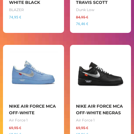
WHITE BLACK
TRAVIS SCOTT
BLAZER
Dunk Low
74,95
€
84,95
€
76,46
€
NIKE AIR FORCE MCA
NIKE AIR FORCE MCA
OFF-WHITE
OFF-WHITE NEGRAS
Air Force 1
Air Force 1
69,95
€
69,95
€