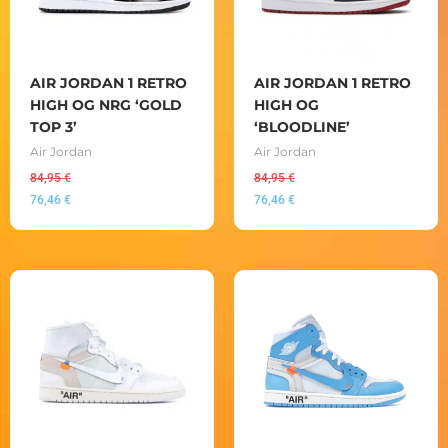
AIR JORDAN 1 RETRO
AIR JORDAN 1 RETRO
HIGH OG NRG ‘GOLD
HIGH OG
TOP 3’
‘BLOODLINE’
Air Jordan
Air Jordan
84,95
€
84,95
€
76,46
€
76,46
€