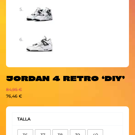
JORDAN 4 RETRO ‘DIY’
84,95
€
76,46
€
JORDAN
4
TALLA
RETRO
'DIY'
36
37
38
39
40