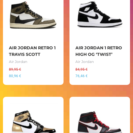
AIR JORDAN RETRO 1
AIR JORDAN 1 RETRO
TRAVIS SCOTT
HIGH OG ‘TWIST’
Air Jordan
Air Jordan
89,95
€
84,95
€
80,96
€
76,46
€