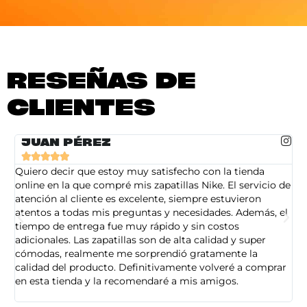
RESEÑAS DE
CLIENTES
JUAN PÉREZ





Quiero decir que estoy muy satisfecho con la tienda
So
online en la que compré mis zapatillas Nike. El servicio de
on
atención al cliente es excelente, siempre estuvieron
de
atentos a todas mis preguntas y necesidades. Además, el
am
tiempo de entrega fue muy rápido y sin costos
pe
adicionales. Las zapatillas son de alta calidad y super
ad
cómodas, realmente me sorprendió gratamente la
ca
calidad del producto. Definitivamente volveré a comprar
sa
en esta tienda y la recomendaré a mis amigos.
es