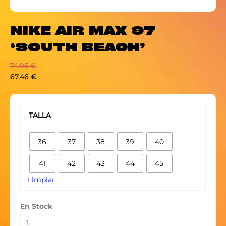
NIKE AIR MAX 97
‘SOUTH BEACH’
74,95
€
67,46
€
NIKE
AIR
TALLA
MAX
97
36
37
38
39
40
'SOUTH
BEACH'
41
42
43
44
45
cantidad
Limpiar
En Stock