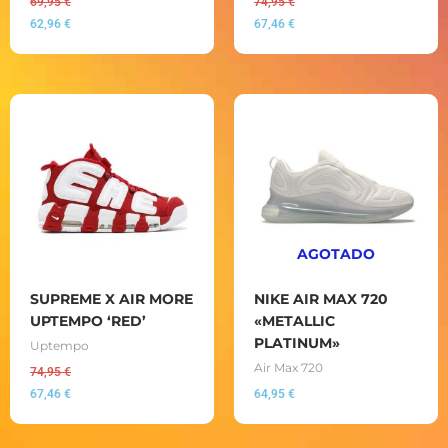
69,95
€
74,95
€
62,96
€
67,46
€
AGOTADO
SUPREME X AIR MORE
NIKE AIR MAX 720
UPTEMPO ‘RED’
«METALLIC
PLATINUM»
Uptempo
Air Max 720
74,95
€
67,46
€
64,95
€