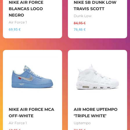
NIKE AIR FORCE
NIKE SB DUNK LOW
BLANCAS LOGO
TRAVIS SCOTT
NEGRO
Dunk Low
Air Force 1
84,95
€
69,95
€
76,46
€
NIKE AIR FORCE MCA
AIR MORE UPTEMPO
OFF-WHITE
‘TRIPLE WHITE’
Air Force 1
Uptempo