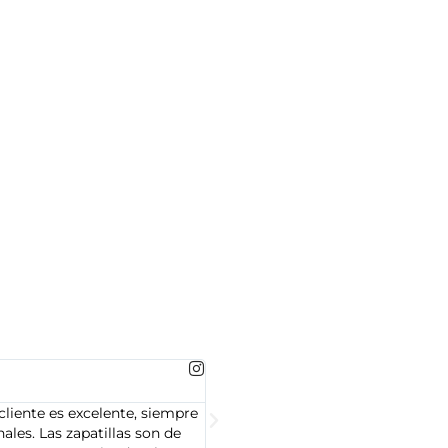
MARTA GONZALEZ





cliente es excelente, siempre
Soy Marta González y tengo que dec
les. Las zapatillas son de
cliente es muy amable y servicial,