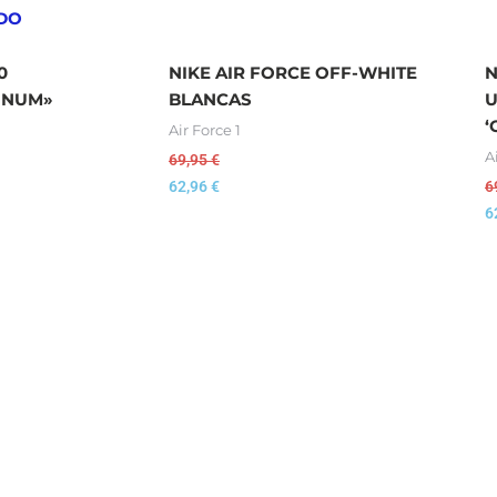
DO
0
NIKE AIR FORCE OFF-WHITE
N
TINUM»
BLANCAS
U
‘
Air Force 1
A
69,95
€
62,96
€
6
6