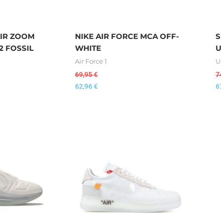
AIR ZOOM
NIKE AIR FORCE MCA OFF-
S
2 FOSSIL
WHITE
U
Air Force 1
U
69,95
€
7
62,96
€
6