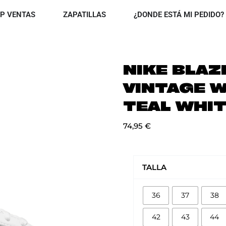
OPEN TOP VENTAS
OPEN ZAPATILLAS
P VENTAS
ZAPATILLAS
¿DONDE ESTÁ MI PEDIDO?
NIKE BLAZ
VINTAGE 
TEAL WHI
74,95
€
NIKE
BLAZER
TALLA
LOW
77
36
37
38
VINTAGE
WASHED
42
43
44
TEAL