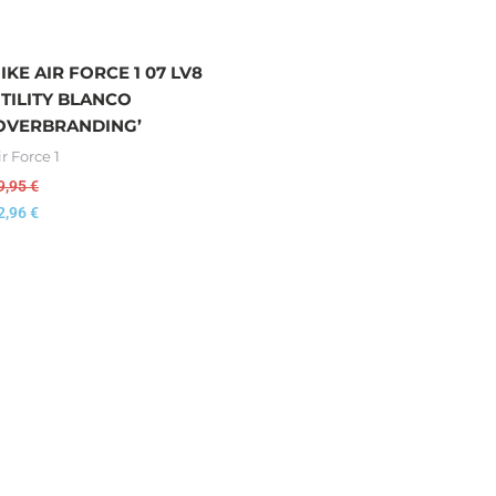
IKE AIR FORCE 1 07 LV8
TILITY BLANCO
OVERBRANDING’
ir Force 1
9,95
€
2,96
€