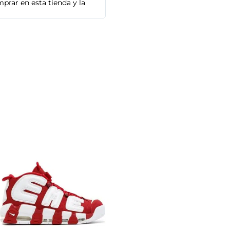
prar en esta tienda y la
Adidas que compré son de alta cal