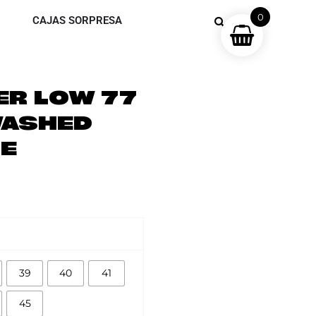
0
CAJAS SORPRESA
ER LOW 77
WASHED
TE
39
40
41
45