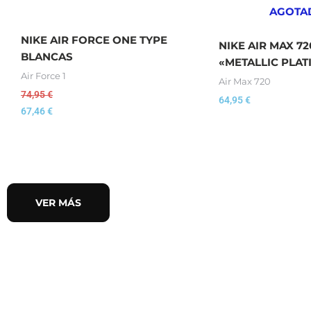
AGOTA
NIKE AIR FORCE ONE TYPE
NIKE AIR MAX 72
BLANCAS
«METALLIC PLA
Air Force 1
Air Max 720
74,95
€
64,95
€
67,46
€
VER MÁS