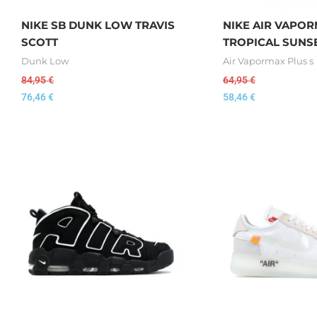
NIKE SB DUNK LOW TRAVIS
NIKE AIR VAPO
SCOTT
TROPICAL SUNS
Dunk Low
Air Vapormax Plus s
84,95
€
64,95
€
76,46
€
58,46
€