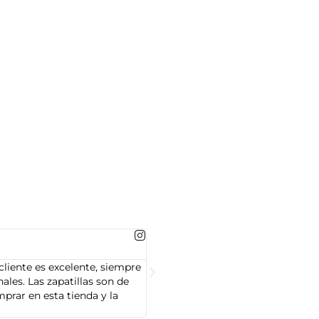
MARTA GONZALEZ





cliente es excelente, siempre
Soy Marta González y tengo que dec
les. Las zapatillas son de
cliente es muy amable y servicial,
prar en esta tienda y la
Adidas que compré son de alta cal