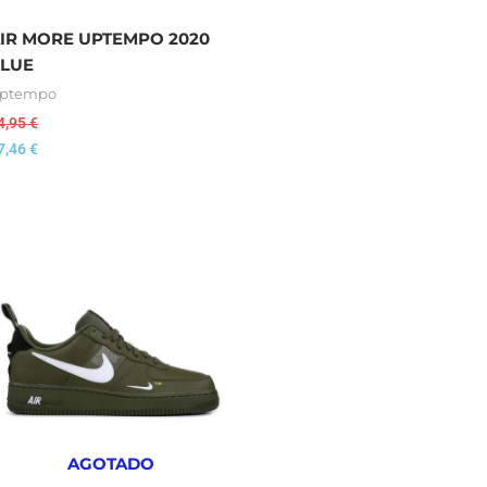
IR MORE UPTEMPO 2020
LUE
ptempo
4,95
€
7,46
€
AGOTADO