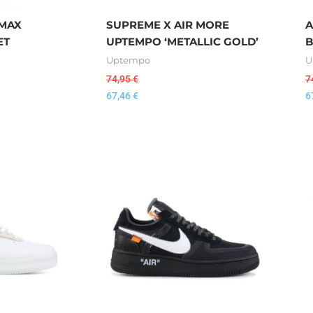
RMAX
SUPREME X AIR MORE
A
ET
UPTEMPO ‘METALLIC GOLD’
B
Uptempo
U
74,95
€
7
67,46
€
6