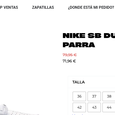
OPEN TOP VENTAS
OPEN ZAPATILLAS
P VENTAS
ZAPATILLAS
¿DONDE ESTÁ MI PEDIDO?
NIKE SB D
PARRA
79,95
€
71,96
€
NIKE
SB
TALLA
DUNK
LOW
36
37
38
PARRA
cantidad
42
43
44