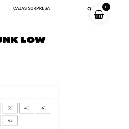
0
CAJAS SORPRESA
UNK LOW
39
40
41
45