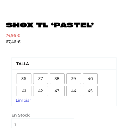
SHOX TL ‘PASTEL’
74,95
€
67,46
€
SHOX
TL
TALLA
'PASTEL'
cantidad
36
37
38
39
40
41
42
43
44
45
Limpiar
En Stock