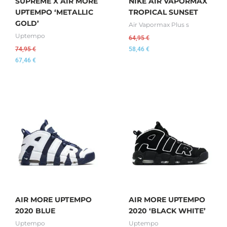
SUPREME X AIR MORE
NIKE AIR VAPORMAX
UPTEMPO ‘METALLIC
TROPICAL SUNSET
GOLD’
Air Vapormax Plus s
Uptempo
64,95
€
74,95
€
58,46
€
67,46
€
AIR MORE UPTEMPO
AIR MORE UPTEMPO
2020 BLUE
2020 ‘BLACK WHITE’
Uptempo
Uptempo