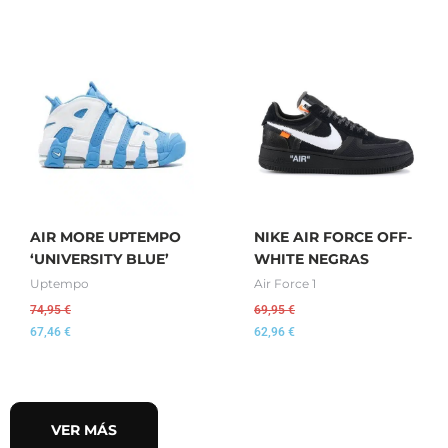
AIR MORE UPTEMPO
NIKE AIR FORCE OFF-
‘UNIVERSITY BLUE’
WHITE NEGRAS
Uptempo
Air Force 1
74,95
€
69,95
€
67,46
€
62,96
€
VER MÁS