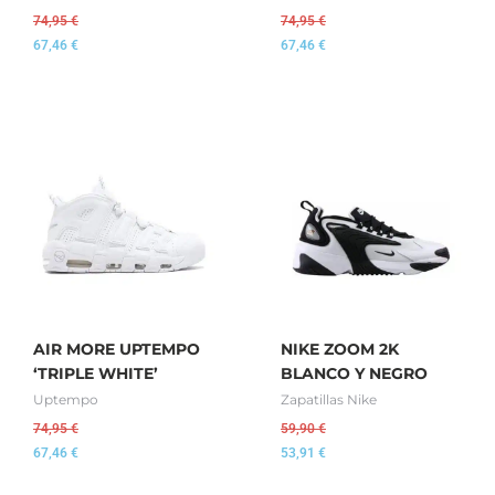
74,95
€
74,95
€
67,46
€
67,46
€
AIR MORE UPTEMPO
NIKE ZOOM 2K
‘TRIPLE WHITE’
BLANCO Y NEGRO
Uptempo
Zapatillas Nike
74,95
€
59,90
€
67,46
€
53,91
€