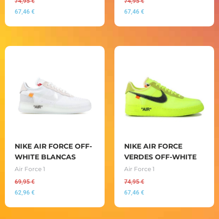
74,95
€
74,95
€
67,46
€
67,46
€
NIKE AIR FORCE OFF-
NIKE AIR FORCE
WHITE BLANCAS
VERDES OFF-WHITE
Air Force 1
Air Force 1
69,95
€
74,95
€
62,96
€
67,46
€