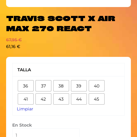
TRAVIS SCOTT X AIR
MAX 270 REACT
67,95
€
61,16
€
TRAVIS
SCOTT
TALLA
X
AIR
36
37
38
39
40
MAX
270
41
42
43
44
45
REACT
cantidad
Limpiar
En Stock