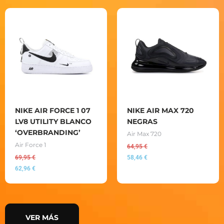
NIKE AIR FORCE 1 07
NIKE AIR MAX 720
LV8 UTILITY BLANCO
NEGRAS
‘OVERBRANDING’
Air Max 720
Air Force 1
64,95
€
69,95
€
58,46
€
62,96
€
VER MÁS