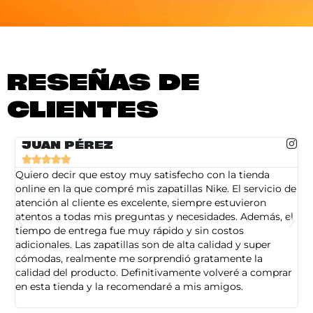
RESEÑAS DE
CLIENTES
JUAN PÉREZ





Quiero decir que estoy muy satisfecho con la tienda
So
online en la que compré mis zapatillas Nike. El servicio de
on
atención al cliente es excelente, siempre estuvieron
de
atentos a todas mis preguntas y necesidades. Además, el
am
tiempo de entrega fue muy rápido y sin costos
pe
adicionales. Las zapatillas son de alta calidad y super
ad
cómodas, realmente me sorprendió gratamente la
ca
calidad del producto. Definitivamente volveré a comprar
sa
en esta tienda y la recomendaré a mis amigos.
es