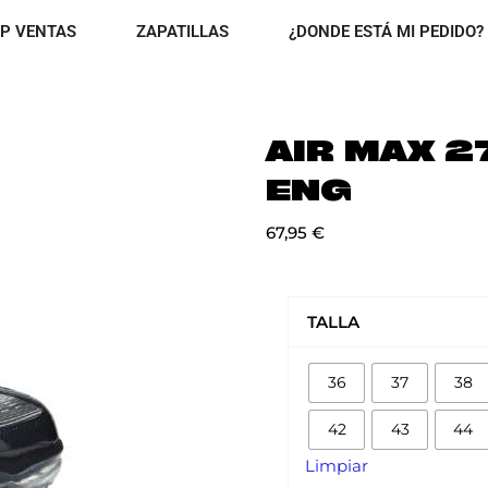
OPEN TOP VENTAS
OPEN ZAPATILLAS
P VENTAS
ZAPATILLAS
¿DONDE ESTÁ MI PEDIDO?
AIR MAX 2
ENG
67,95
€
AIR
MAX
TALLA
270
REACT
36
37
38
ENG
cantidad
42
43
44
Limpiar