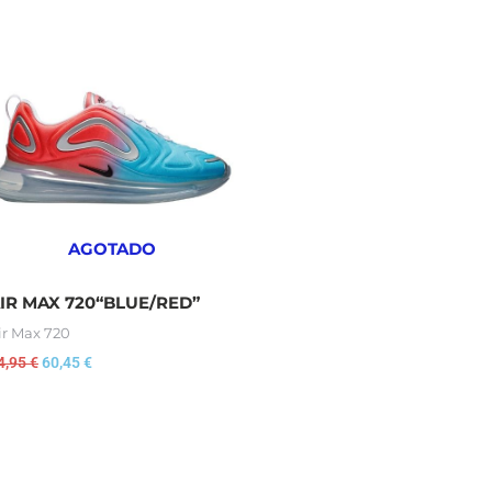
El
El
precio
precio
original
actual
era:
es:
64,95 €.
60,45 €.
AGOTADO
IR MAX 720“BLUE/RED”
ir Max 720
4,95
€
60,45
€