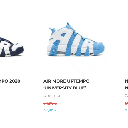
MPO 2020
AIR MORE UPTEMPO
N
‘UNIVERSITY BLUE’
Uptempo
Z
74,95
€
5
67,46
€
5