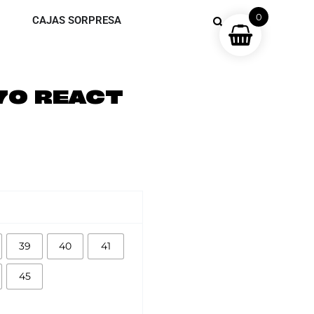
0
CAJAS SORPRESA
70 REACT
39
40
41
45