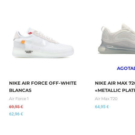
AGOTA
NIKE AIR FORCE OFF-WHITE
NIKE AIR MAX 72
BLANCAS
«METALLIC PLA
Air Force 1
Air Max 720
69,95
€
64,95
€
62,96
€