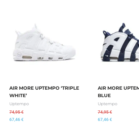
AIR MORE UPTEMPO ‘TRIPLE
AIR MORE UPTE
WHITE’
BLUE
Uptempo
Uptempo
74,95
€
74,95
€
67,46
€
67,46
€