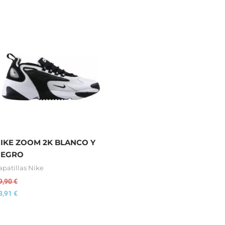
IKE ZOOM 2K BLANCO Y
NEGRO
apatillas Nike
9,90
€
3,91
€