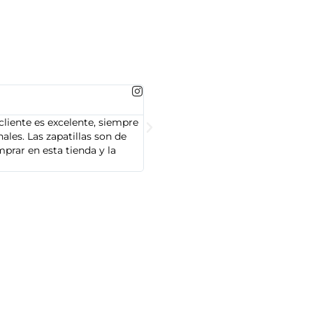
MARTA GONZALEZ





cliente es excelente, siempre
Soy Marta González y tengo que dec
les. Las zapatillas son de
cliente es muy amable y servicial,
prar en esta tienda y la
Adidas que compré son de alta cal