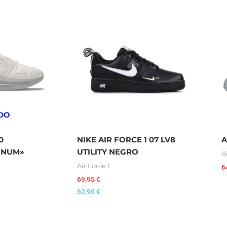
DO
0
NIKE AIR FORCE 1 07 LV8
A
TINUM»
UTILITY NEGRO
A
Air Force 1
6
69,95
€
62,96
€