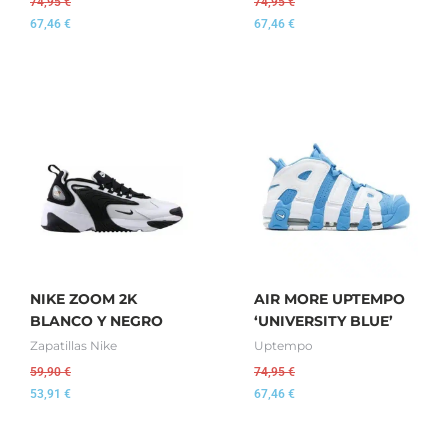
74,95
€
74,95
€
67,46
€
67,46
€
NIKE ZOOM 2K
AIR MORE UPTEMPO
BLANCO Y NEGRO
‘UNIVERSITY BLUE’
Zapatillas Nike
Uptempo
59,90
€
74,95
€
53,91
€
67,46
€