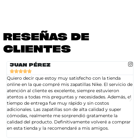
RESEÑAS DE
CLIENTES
JUAN PÉREZ





Quiero decir que estoy muy satisfecho con la tienda
So
online en la que compré mis zapatillas Nike. El servicio de
on
atención al cliente es excelente, siempre estuvieron
de
atentos a todas mis preguntas y necesidades. Además, el
am
tiempo de entrega fue muy rápido y sin costos
pe
adicionales. Las zapatillas son de alta calidad y super
ad
cómodas, realmente me sorprendió gratamente la
ca
calidad del producto. Definitivamente volveré a comprar
sa
en esta tienda y la recomendaré a mis amigos.
es