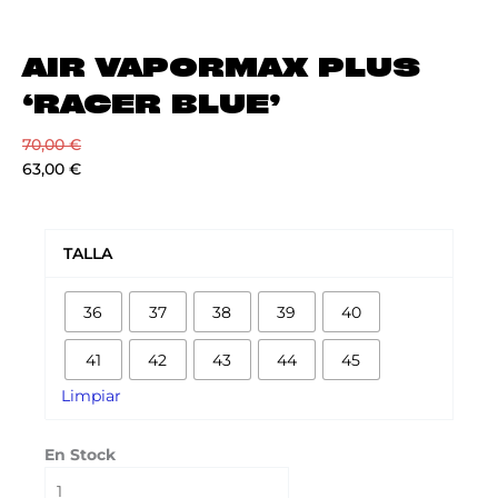
AIR VAPORMAX PLUS
‘RACER BLUE’
70,00
€
63,00
€
AIR
VAPORMAX
TALLA
PLUS
'RACER
36
37
38
39
40
BLUE'
cantidad
41
42
43
44
45
Limpiar
En Stock