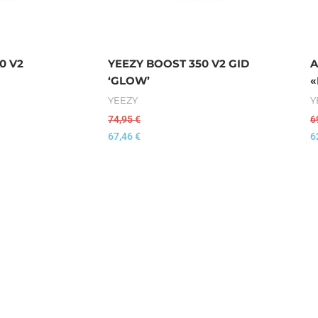
0 V2
YEEZY BOOST 350 V2 GID
A
‘GLOW’
«
YEEZY
Y
74,95
€
6
67,46
€
6