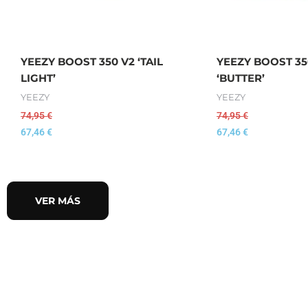
YEEZY BOOST 350 V2 ‘TAIL
YEEZY BOOST 35
LIGHT’
‘BUTTER’
YEEZY
YEEZY
74,95
€
74,95
€
67,46
€
67,46
€
VER MÁS