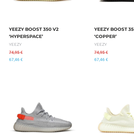
YEEZY BOOST 350 V2
YEEZY BOOST 35
‘HYPERSPACE’
‘COPPER’
YEEZY
YEEZY
74,95
€
74,95
€
67,46
€
67,46
€