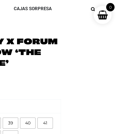
0
CAJAS SORPRESA
Y X FORUM
OW ‘THE
E’
39
40
41