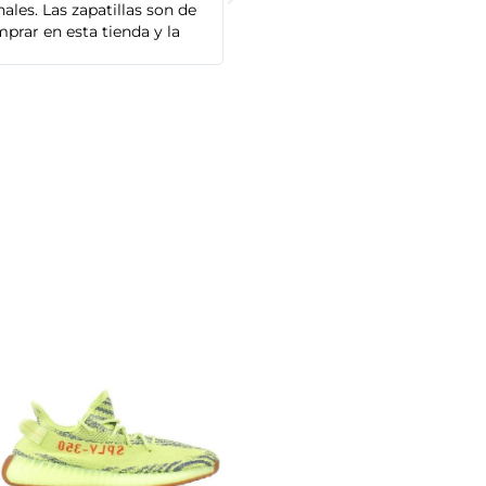
les. Las zapatillas son de
cliente es muy amable y servicial,
prar en esta tienda y la
Adidas que compré son de alta cal