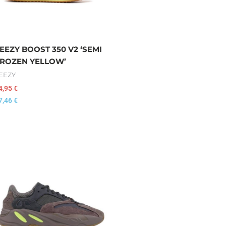
EEZY BOOST 350 V2 ‘SEMI
ROZEN YELLOW’
EEZY
4,95
€
7,46
€