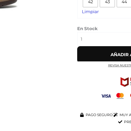
42
43
44
'THE
Limpiar
FIRST
CAFE'
cantidad
En Stock
AÑADIR 
REVISA NUEST
PAGO SEGURO
MUY A
PRE