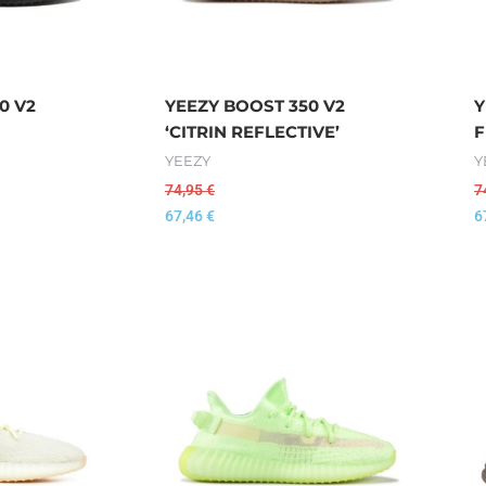
0 V2
YEEZY BOOST 350 V2
Y
‘CITRIN REFLECTIVE’
F
YEEZY
Y
74,95
€
7
67,46
€
6