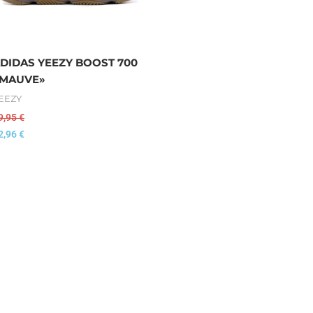
DIDAS YEEZY BOOST 700
MAUVE»
EEZY
9,95
€
2,96
€