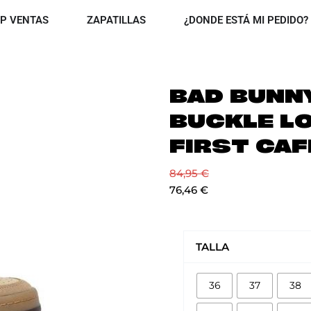
OPEN TOP VENTAS
OPEN ZAPATILLAS
P VENTAS
ZAPATILLAS
¿DONDE ESTÁ MI PEDIDO?
BAD BUNN
BUCKLE L
FIRST CAF
84,95
€
76,46
€
BAD
BUNNY
TALLA
X
FORUM
36
37
38
BUCKLE
LOW