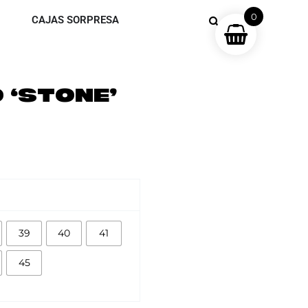
0
CAJAS SORPRESA
 ‘STONE’
39
40
41
45