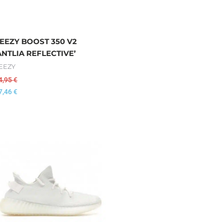
EEZY BOOST 350 V2
ANTLIA REFLECTIVE’
EEZY
4,95
€
7,46
€