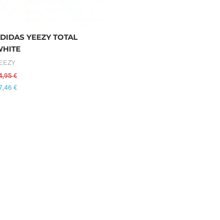
DIDAS YEEZY TOTAL
HITE
EEZY
4,95
€
7,46
€