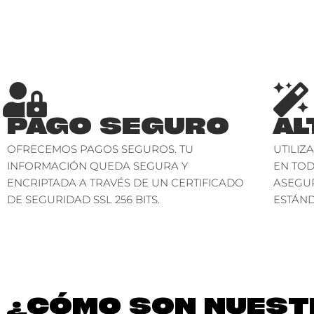
PAGO SEGURO
AL
OFRECEMOS PAGOS SEGUROS. TU
UTILIZ
INFORMACIÓN QUEDA SEGURA Y
EN TO
ENCRIPTADA A TRAVÉS DE UN CERTIFICADO
ASEGU
DE SEGURIDAD SSL 256 BITS.
ESTÁND
¿CÓMO SON NUESTR