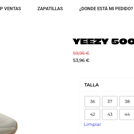
OPEN TOP VENTAS
OPEN ZAPATILLAS
P VENTAS
ZAPATILLAS
¿DONDE ESTÁ MI PEDIDO?
YEEZY 500
59,95
€
53,96
€
YEEZY
500
TALLA
'STONE'
cantidad
36
37
38
42
43
44
Limpiar