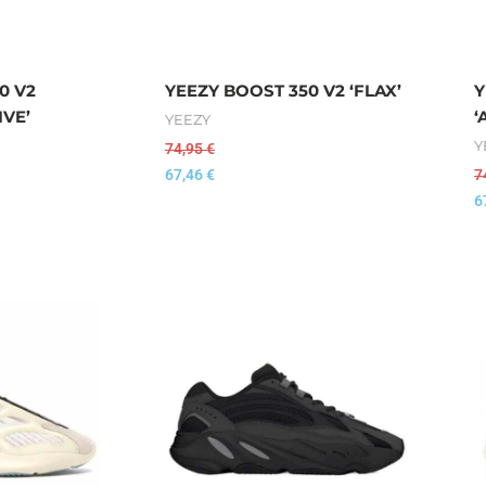
0 V2
YEEZY BOOST 350 V2 ‘FLAX’
Y
IVE’
‘
YEEZY
Y
74,95
€
67,46
€
7
6