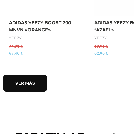
ADIDAS YEEZY BOOST 700
ADIDAS YEEZY B
MNVN «ORANGE»
“AZAEL»
YEEZY
YEEZY
74,95
€
69,95
€
67,46
€
62,96
€
VER MÁS