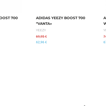
OOST 700
ADIDAS YEEZY BOOST 700
A
“VANTA»
W
YEEZY
Y
69,95
€
7
62,96
€
6