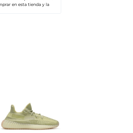
prar en esta tienda y la
Adidas que compré son de alta cal