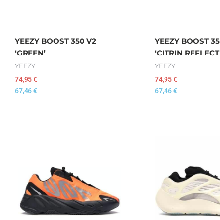
YEEZY BOOST 350 V2
YEEZY BOOST 35
‘GREEN’
‘CITRIN REFLECT
YEEZY
YEEZY
74,95
€
74,95
€
67,46
€
67,46
€